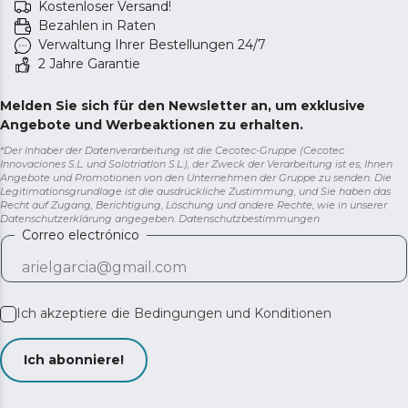
Kostenloser Versand!
Bezahlen in Raten
Verwaltung Ihrer Bestellungen 24/7
2 Jahre Garantie
Melden Sie sich für den Newsletter an, um exklusive
Angebote und Werbeaktionen zu erhalten.
*Der Inhaber der Datenverarbeitung ist die Cecotec-Gruppe (Cecotec
Innovaciones S.L. und Solotriatlon S.L.), der Zweck der Verarbeitung ist es, Ihnen
Angebote und Promotionen von den Unternehmen der Gruppe zu senden. Die
Legitimationsgrundlage ist die ausdrückliche Zustimmung, und Sie haben das
Recht auf Zugang, Berichtigung, Löschung und andere Rechte, wie in unserer
Datenschutzerklärung angegeben.
Datenschutzbestimmungen
Correo electrónico
Ich akzeptiere die
Bedingungen und Konditionen
Ich abonniere!