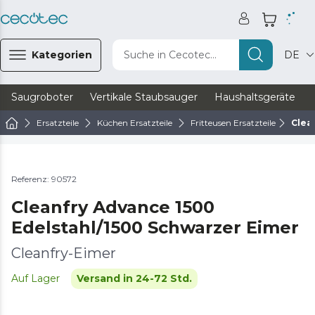
Kategorien
Suche in Cecotec...
DE
Saugroboter
Vertikale Staubsauger
Haushaltsgeräte
Ersatzteile
Küchen Ersatzteile
Fritteusen Ersatzteile
Clea
Referenz: 90572
Cleanfry Advance 1500
Edelstahl/1500 Schwarzer Eimer
Cleanfry-Eimer
Auf Lager
Versand in 24-72 Std.