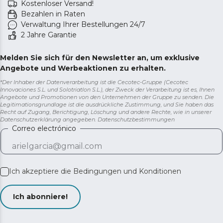
Kostenloser Versand!
Bezahlen in Raten
Verwaltung Ihrer Bestellungen 24/7
2 Jahre Garantie
Melden Sie sich für den Newsletter an, um exklusive
Angebote und Werbeaktionen zu erhalten.
*Der Inhaber der Datenverarbeitung ist die Cecotec-Gruppe (Cecotec
Innovaciones S.L. und Solotriatlon S.L.), der Zweck der Verarbeitung ist es, Ihnen
Angebote und Promotionen von den Unternehmen der Gruppe zu senden. Die
Legitimationsgrundlage ist die ausdrückliche Zustimmung, und Sie haben das
Recht auf Zugang, Berichtigung, Löschung und andere Rechte, wie in unserer
Datenschutzerklärung angegeben.
Datenschutzbestimmungen
Correo electrónico
Ich akzeptiere die
Bedingungen und Konditionen
Ich abonniere!