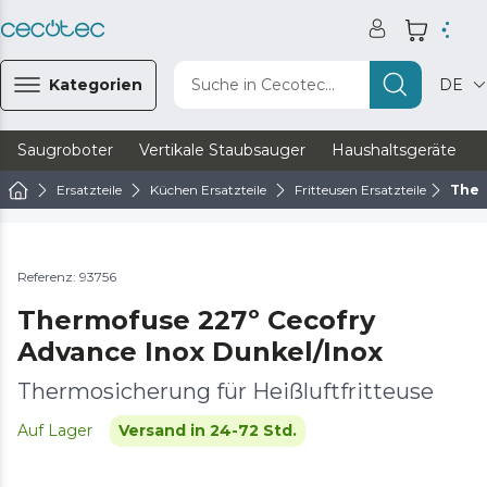
Kategorien
Suche in Cecotec...
DE
Saugroboter
Vertikale Staubsauger
Haushaltsgeräte
Ersatzteile
Küchen Ersatzteile
Fritteusen Ersatzteile
Ther
Referenz: 93756
Thermofuse 227º Cecofry
Advance Inox Dunkel/Inox
Thermosicherung für Heißluftfritteuse
Auf Lager
Versand in 24-72 Std.