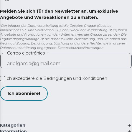
Melden Sie sich für den Newsletter an, um exklusive
Angebote und Werbeaktionen zu erhalten.
*Der Inhaber der Datenverarbeitung ist die Cecotec-Gruppe (Cecotec
Innovaciones S.L. und Solotriatlon S.L.), der Zweck der Verarbeitung ist es, Ihnen
Angebote und Promotionen von den Unternehmen der Gruppe zu senden. Die
Legitimationsgrundlage ist die ausdrückliche Zustimmung, und Sie haben das
Recht auf Zugang, Berichtigung, Löschung und andere Rechte, wie in unserer
Datenschutzerklärung angegeben.
Datenschutzbestimmungen
Correo electrónico
Ich akzeptiere die
Bedingungen und Konditionen
Ich abonniere!
Kategorien
Information