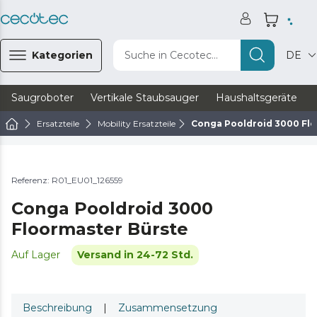
Kategorien
Suche in Cecotec...
DE
Saugroboter
Vertikale Staubsauger
Haushaltsgeräte
Ersatzteile
Mobility Ersatzteile
Conga Pooldroid 3000 Flo
Referenz: R01_EU01_126559
Conga Pooldroid 3000
Floormaster Bürste
Auf Lager
Versand in 24-72 Std.
Beschreibung
|
Zusammensetzung