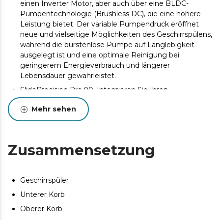
einen Inverter Motor, aber auch über eine BLDC-
Pumpentechnologie (Brushless DC), die eine höhere
Leistung bietet. Der variable Pumpendruck eröffnet
neue und vielseitige Möglichkeiten des Geschirrspülens,
während die bürstenlose Pumpe auf Langlebigkeit
ausgelegt ist und eine optimale Reinigung bei
geringerem Energieverbrauch und längerer
Lebensdauer gewährleistet.
SlidePrecision Pro 90: Integrieren Sie Ihren
Geschirrspüler elegant und einfach dank seines 90-
Mehr sehen
mm-Schiebesystems, das einen perfekten Sitz der Tür
und eine problemlose Installation gewährleistet und
sich an jede moderne Küche anpasst.
Panel Touch: Sehr intuitiv und einfach zu bedienendes
Zusammensetzung
Touchpanel.
WLAN-Konnektivität: Steuern und programmieren Sie
Ihren Geschirrspüler bequem von Ihrem Handy aus, wo
Geschirrspüler
immer Sie sind.
Unterer Korb
Smart Wash: Der Geschirrspüler passt Wassermenge
Oberer Korb
und Spülzeit automatisch an den Verschmutzungsgrad