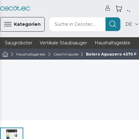
Kategorien
Suche in Cecotec...
DE
Saugroboter
Vertikale Staubsauger
Haushaltsgeräte
Haushaltsgeräte
Geschirrspüler
Bolero Aguazero 4570 Fu