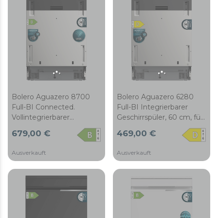
Startzeitvorwahl,
antibakterieller Filter und
antibakterieller Filter und
Besteckkorb.
Besteckkorb
Bolero Aguazero 8700
Bolero Aguazero 6280
Full-BI Connected.
Full-BI Integrierbarer
Vollintegrierbarer
Geschirrspüler, 60 cm, für
Geschirrspüler, 60 cm, 16
16 Maßgedecke, Klasse D,
679,00 €
469,00 €
Maßgedecke,
mit Inverter-Plus-Duo-
Energieeffizienzklasse B,
Motor, 6 Programme,
Ausverkauft
Ausverkauft
Inverter Plus Duo Motor,
Touch-Bedienfeld,
10 Programme, Touch-
FloorView Light, Extra
Bedienfeld, SlidePrecision
Hygiene, Super Dry,
Pro 90, WLAN, Smart
Save+, Silent Wash, Halbe
Voice Control, Smart
Beladung, AutoClean,
Knock Dual Control,
Extra Rapid,