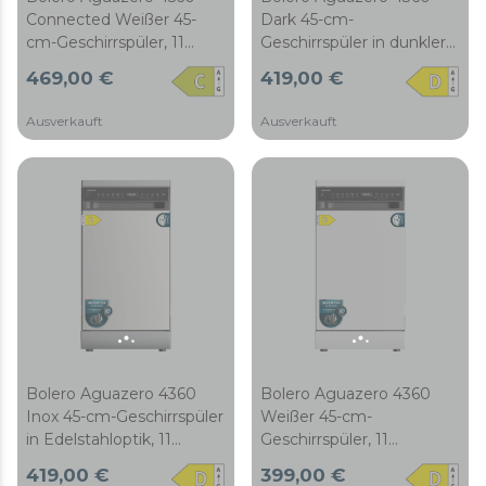
Connected Weißer 45-
Dark 45-cm-
cm-Geschirrspüler, 11
Geschirrspüler in dunkler
Maßgedecke, Klasse C,
Edelstahloptik, 11
469,00 €
419,00 €
Inverter-Plus-Duo-Motor,
Maßgedecke, Inverter-
Touch-Panel, 6
Plus-Duo-Motor, Klasse D,
Ausverkauft
Ausverkauft
Programme, WLAN,
Touch-Panel, 6
O2Dry, Dual Zone Wash,
Programme, Funktionen
Super Dry, Save+,
Super Dry, Save+,
AutoClean,
AutoClean,
Startzeitvorwahl, mit
Startzeitvorwahl, mit
Besteckschublade, ABT-
Besteckschublade, ABT-
Filter und
Filter und
Kindersicherung.
Kindersicherung.
Bolero Aguazero 4360
Bolero Aguazero 4360
Inox 45-cm-Geschirrspüler
Weißer 45-cm-
in Edelstahloptik, 11
Geschirrspüler, 11
Maßgedecke, Inverter-
Maßgedecke, Inverter-
419,00 €
399,00 €
Plus-Duo-Motor, Klasse D,
Plus-Duo-Motor, Klasse D,