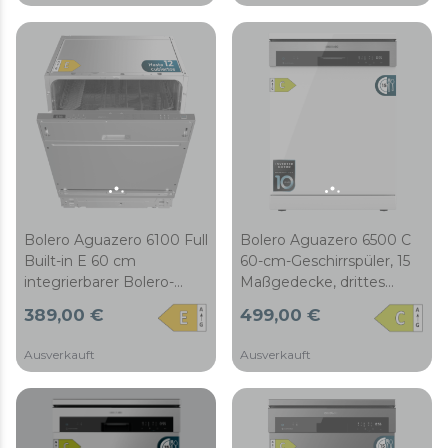
verzögertem Start.
Beladung und
Startverzögerung.
Bolero Aguazero 6100 Full
Bolero Aguazero 6500 C
Built-in E 60 cm
60-cm-Geschirrspüler, 15
integrierbarer Bolero-
Maßgedecke, drittes
Geschirrspüler, 12
Fach, 6 Programme mit
389,00 €
499,00 €
Besteckteile und 7
Zweizonenwäsche,
Programme mit
automatischem Öffnen,
Ausverkauft
Ausverkauft
verzögertem Start.
halber Beladung,
verzögertem Start und
Inverter Plus-Motor.