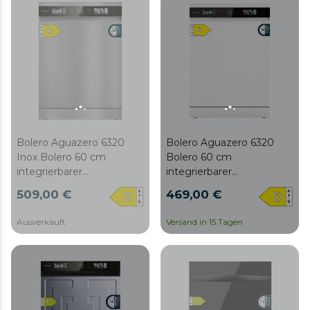
Wash, UV-Licht, Turbo
Turbo Dry+, AutoClean,
Dry+, AutoClean, Halbe
Halbe Beladung, Delay
Beladung, Delay Start,
Start, Kindersicherung
Kindersicherung und
und dritter Korb
dritter Korb
Bolero Aguazero 6320
Bolero Aguazero 6320
Inox Bolero 60 cm
Bolero 60 cm
integrierbarer
integrierbarer
Geschirrspüler dark mit 15
Geschirrspüler Weiß mit 15
509,00 €
469,00 €
Maßgedecken, Klasse D,
Maßgedecken, Klasse D,
8 Programmen, XXL-
8 Programmen, XXL-
Ausverkauft
Versand in 15 Tagen
FullColor-Display, Smart
FullColor-Display, Smart
Wash, UV-Licht, Turbo
Wash, UV-Licht, Turbo
Dry+, AutoClean, Halbe
Dry+, AutoClean, Halbe
Beladung, Delay Start,
Beladung, Delay Start,
Kindersicherung und
Kindersicherung und
dritter Korb
dritter Korb