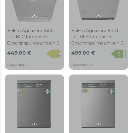
Bolero Aguazero 8001
Bolero Aguazero 6500
Full BI B Integrierte
Full-BI C Integrierte
Geschirrspülmaschinen 60
Geschirrspülmaschinen 60
CM
CM
499,00 €
449,00 €
Ausverkauft
Ausverkauft