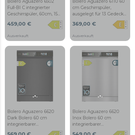
Bolero Aguazero 6502
Bolero Aguazero 6110 60
Full-BI C integrierter
cm Geschirrspüler,
Geschirrspüler, 60cm, 15
ausgelegt für 13 Gedecke,
Gedecke, drittes Fach, 6
mit 6 Spülprogrammen
459,00 €
369,00 €
Programme mit Dual
und Halbe Beladung-
Zone Wash, O2 Dry,
Funktion, 3-in-1-
Ausverkauft
Ausverkauft
Inverter Plus Motor und
Programm, KidLock und
verzögertem Start.
FullTouch-Panel.
Bolero Aguazero 6620
Bolero Aguazero 6620
Dark Bolero 60 cm
Inox Bolero 60 cm
integrierbarer
integrierbarer
Geschirrspüler dark inox
Geschirrspüler inox mit 15
569,00 €
549,00 €