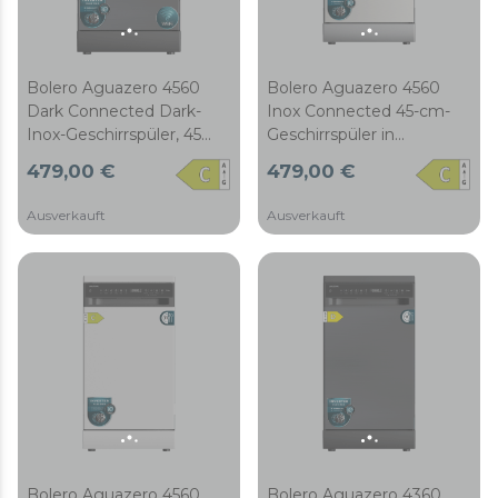
Bolero Aguazero 4560
Bolero Aguazero 4560
Dark Connected Dark-
Inox Connected 45-cm-
Inox-Geschirrspüler, 45
Geschirrspüler in
cm, 11 Maßgedecke,
Edelstahloptik, 11
479,00 €
479,00 €
Energieeffizienzklasse C,
Maßgedecke, Klasse C,
Inverter-Plus-Duo-Motor,
Inverter-Plus-Duo-Motor,
Ausverkauft
Ausverkauft
Touch-Bedienfeld, 9
Touch-Panel, 6
Programme, WLAN,
Programme, WLAN,
O2Dry, Dual Zone Wash,
O2Dry, Dual Zone Wash,
Super Dry, Save+,
Super Dry, Save+,
AutoClean, Delay Start,
AutoClean,
mit höhenverstellbarem
Startzeitvorwahl, mit
Oberkorb auch bei
Besteckschublade, ABT-
Beladung und
Filter und
Besteckschublade, ABT-
Kindersicherung.
Filter und Kindersicherung
Bolero Aguazero 4560
Bolero Aguazero 4360