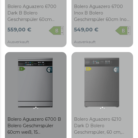
Bolero Aguazero 6700
Bolero Aguazero 6700
Dark B Bolero
Inox B Bolero
Geschirrspüler 60cm
Geschirrspüler 60cm Inox,
dunkel, 15 Maßgedecke,
15 Maßgedecke, Klasse B,
559,00 €
549,00 €
Klasse B, Inverter Plus
Inverter Plus Motor, XXL-
Motor, XXL-FullColor
FullColor Display, 14
Ausverkauft
Ausverkauft
Display, 14 Programme,
Programme, O2 Dry,
O2 Dry, Turbo Dry+, Dual
Turbo Dry+, Dual Zone
Zone Wash, Long
Wash, Long Storage,
Storage, einstellbarer
einstellbarer Korb,
Korb, Machine Care, halbe
Machine Care, halbe
Beladung und
Beladung und
Besteckeinsatz
Besteckeinsatz
Bolero Aguazero 6700 B
Bolero Aguazero 6210
Bolero Geschirrspüler
Dark D Bolero
60cm weiß, 15
Geschirrspüler, 60 cm,