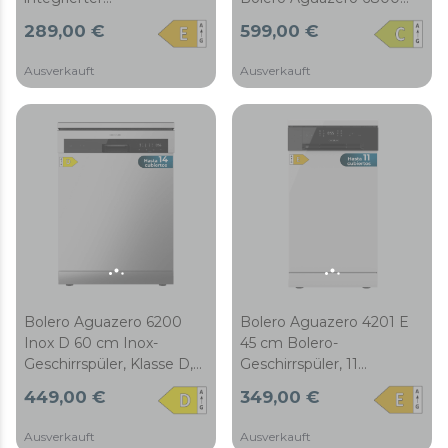
Geschirrspüler, Klasse E, 11
Stainless Steel. Geringer
289,00 €
599,00 €
Maßgedecke, 6
Stromverbrauch, 14
Programme mit
Besteckteile, 8
Ausverkauft
Ausverkauft
Zweizonenwäsche,
Programme, ABT-
automatischer Wäsche,
Antibakterieller Filter,
Startverzögerung und
ION-System Modus ECO,
elektronischem
Inox
AquaStop.
Bolero Aguazero 6200
Bolero Aguazero 4201 E
Inox D 60 cm Inox-
45 cm Bolero-
Geschirrspüler, Klasse D,
Geschirrspüler, 11
14 Bezüge, 6 Programme
Maßgedecke, 6
449,00 €
349,00 €
mit Zweizonenwäsche,
Programme mit
Trocknen+,
Zweizonenspülung und
Ausverkauft
Ausverkauft
Turbotrocknen+, halbe