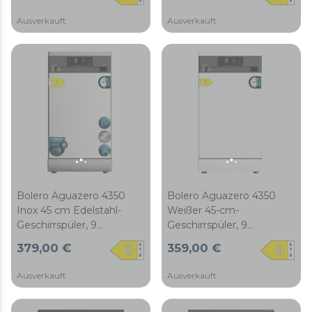
Touch-Panel, 6
Touch-Panel, 6
Ausverkauft
Ausverkauft
Programme, Funktionen
Programme, Funktionen
Super Dry, Save+,
Super Dry, Save+,
AutoClean,
AutoClean,
Startzeitvorwahl, mit
Startzeitvorwahl, mit
Besteckschublade, ABT-
Besteckschublade, ABT-
Filter und
Filter und
Kindersicherung.
Kindersicherung.
Bolero Aguazero 4350
Bolero Aguazero 4350
Inox 45 cm Edelstahl-
Weißer 45-cm-
Geschirrspüler, 9
Geschirrspüler, 9
Maßgedecke, Inverter
Maßgedecke, Inverter-
379,00 €
359,00 €
Plus Duo Motor,
Plus-Duo-Motor, Klasse D,
Touchpanel, 4
Touch-Panel, 4
Ausverkauft
Ausverkauft
Programme,
Programme, AutoClean,
Selbstreinigung,
Startzeitvorwahl,