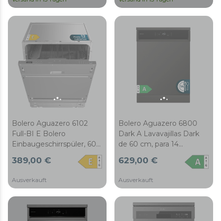
Programme, Dual Zone
Wash, Electronic
Wash, Electronic
Aquastop, Dry+,
Aquastop, Dry+,
einstellbarer Korb,
einstellbarer Korb,
AutoClean, Halbe
AutoClean, Halbe
Beladung, Delay Start und
Beladung, Delay Start und
Child Lock.
Child Lock.
Bolero Aguazero 6102
Bolero Aguazero 6800
Full-BI E Bolero
Dark A Lavavajillas Dark
Einbaugeschirrspüler, 60
de 60 cm, para 14
cm, 12 Maßgedecke und
cubiertos, con eficiencia
389,00 €
629,00 €
7 Programme mit
Clase A y el Motor
verzögertem Start.
Inverter Plus Duo.
Ausverkauft
Ausverkauft
Disfruta de 8 programas
versátiles, incluyendo
Smart ProWash y
SteamMax, junto con el