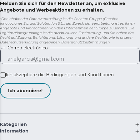
Melden Sie sich für den Newsletter an, um exklusive
Angebote und Werbeaktionen zu erhalten.
*Der Inhaber der Datenverarbeitung ist die Cecotec-Gruppe (Cecotec
Innovaciones S.L. und Solotriatlon S.L.), der Zweck der Verarbeitung ist es, Ihnen
Angebote und Promotionen von den Unternehmen der Gruppe zu senden. Die
Legitimationsgrundlage ist die ausdrückliche Zustimmung, und Sie haben das
Recht auf Zugang, Berichtigung, Löschung und andere Rechte, wie in unserer
Datenschutzerklärung angegeben.
Datenschutzbestimmungen
Correo electrónico
Ich akzeptiere die
Bedingungen und Konditionen
Ich abonniere!
Kategorien
Information