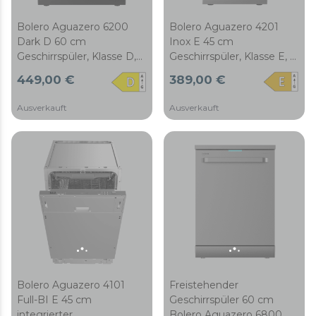
Ausgestattet mit
höhenverstellbarem
Bolero Aguazero 6200
Bolero Aguazero 4201
Oberkorb (auch bei
Dark D 60 cm
Inox E 45 cm
Beladung) und
Geschirrspüler, Klasse D,
Geschirrspüler, Klasse E, 11
Besteckschublade.
14 Bezüge, 6 Programme
Maßgedecke, 6
449,00 €
389,00 €
mit Zweizonenwäsche,
Programme mit
Trocknen+,
Zweizonenspülung,
Ausverkauft
Ausverkauft
Turbotrocknen+, halbe
Startvorwahl und
Beladung und
elektronischem
Startverzögerung.
AquaStop.
Bolero Aguazero 4101
Freistehender
Full-BI E 45 cm
Geschirrspüler 60 cm
integrierter
Bolero Aguazero 6800