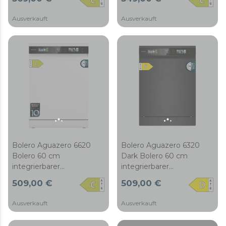
mit 15 Maßgedecken,
Maßgedecken, Klasse C, 8
Klasse C, 8 Programmen,
Programmen, Inverter-
Ausverkauft
Ausverkauft
Inverter-Motor, XXL-
Motor, XXL-FullColor-
FullColor-Display, Smart
Display, Smart Wash, UV-
Wash, UV-Licht, Turbo
Licht, Turbo Dry+,
Dry+, AutoClean, Halbe
AutoClean, Halbe
Beladung, Delay Start,
Beladung, Delay Start,
Kindersicherung und
Kindersicherung und
dritter Korb
dritter Korb
Bolero Aguazero 6620
Bolero Aguazero 6320
Bolero 60 cm
Dark Bolero 60 cm
integrierbarer
integrierbarer
Geschirrspüler dark inox
Geschirrspüler dark inox
509,00 €
509,00 €
mit 15 Maßgedecken,
mit 15 Maßgedecken,
Klasse C, 8 Programmen,
Klasse D, 8 Programmen,
Ausverkauft
Ausverkauft
Inverter-Motor, XXL-
XXL-FullColor-Display,
FullColor-Display, Smart
Smart Wash, UV-Licht,