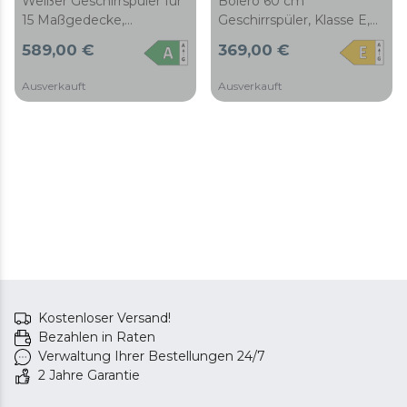
Weißer Geschirrspüler für
Bolero 60 cm
15 Maßgedecke,
Geschirrspüler, Klasse E,
Energieeffizienzklasse A,
13 Bezüge, 6 Programme,
589,00 €
369,00 €
mit Oberflächen in
mit Dry+, Half Load und
Lederoptik, XXL-Full-
Delay Start-Funktion.
Ausverkauft
Ausverkauft
Color-Display, Inverter-
Plus-Motor, 8
Programme, UV-Clean-
Funktion, Auto-Open- und
Turbo-Dry+-Trocknung,
Dual-Zone-Wash,
verstellbarer Korb, Half-
Load-Funktion,
Maschinenpflege,
Startzeitvorwahl,
Besteckschublade und
Kindersicherung
Kostenloser Versand!
(ChildLock).
Bezahlen in Raten
Verwaltung Ihrer Bestellungen 24/7
2 Jahre Garantie