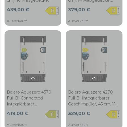
cm), 16 Maßgedecke,
cm), 14 Maßgedecke,
Energieeffizienzklasse D,
Energieeffizienzklasse D,
439,00 €
379,00 €
Inverter Plus Duo Motor,
Inverter Plus Duo Motor,
6 Programme,
6 Programme,
Ausverkauft
Ausverkauft
Startzeitvorwahl und
Startzeitvorwahl und
obere Besteckschublade
Besteckkorb
Bolero Aguazero 4570
Bolero Aguazero 4270
Full-BI Connected
Full-BI Integrierbarer
Integrierbarer
Geschirrspüler, 45 cm, 11
Geschirrspüler, 45 cm, 11
Maßgedecke, Klasse D,
419,00 €
329,00 €
Maßgedecke, Klasse C,
Inverter-Plus-Duo-Motor,
Inverter-Plus-Duo-Motor,
6 Programme, Touch-
Ausverkauft
Ausverkauft