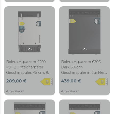
7 Programme,
Panel, FloorView Light,
SlidePrecision Pro 90,
Super Dry, Half Load,
Touch-Panel, WLAN-
Save+, AutoClean,
Konnektivität, Smart
Startzeitvorwahl und
Wash, Auto-Open-
obere Besteckschublade.
Trocknung O2Dry und
Super Dry, FloorView
Light, Save+, Half Load,
AutoClean, Dual Zone
Wash, Startzeitvorwahl,
verstellbarer Oberkorb
und obere
Bolero Aguazero 4250
Bolero Aguazero 6205
Besteckschublade.
Full-BI Integrierbarer
Dark 60-cm-
Geschirrspüler, 45 cm, 9
Geschirrspüler in dunkler
Maßgedecke, Klasse D,
Edelstahloptik, 13
289,00 €
439,00 €
Inverter-Plus-Duo-Motor,
Maßgedecke, Klasse D,
6 Programme,
Inverter-Plus-Duo-Motor,
Ausverkauft
Ausverkauft
Startzeitvorwahl,
Touch-Panel, 6
SideView Light und
Programme, Extra
Besteckkorb.
Hygiene, Super Dry,
Save+, Half Load, Silent