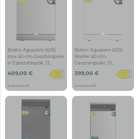
Wash, AutoClean, Extra
Rapid, Startzeitvorwahl,
ABT-Filter und
Kindersicherung.
Bolero Aguazero 6205
Bolero Aguazero 6205
Inox 60-cm-Geschirrspüler
Weißer 60-cm-
in Edelstahloptik, 13
Geschirrspüler, 13
Maßgedecke, Klasse D,
Maßgedecke, Klasse D,
409,00 €
399,00 €
Inverter-Plus-Duo-Motor,
Inverter-Plus-Duo-Motor,
Touch-Panel, 6
Touch-Panel, 6
Ausverkauft
Ausverkauft
Programme, Extra
Programme, Extra
Hygiene, Super Dry,
Hygiene, Super Dry,
Save+, Half Load, Silent
Save+, Half Load, Silent
Wash, AutoClean, Extra
Wash, AutoClean, Extra
Rapid, Startzeitvorwahl,
Rapid, Startzeitvorwahl,
ABT-Filter und
ABT-Filter und
Kindersicherung.
Kindersicherung.