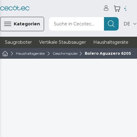
Kategorien
Suche in Cecotec...
DE
Saugroboter
Vertikale Staubsauger
Haushaltsgeräte
Haushaltsgeräte
Geschirrspüler
Bolero Aguazero 6205