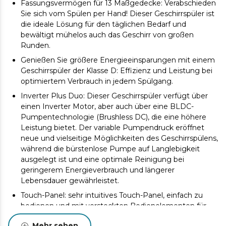
Fassungsvermögen für 13 Maßgedecke: Verabschieden
Sie sich vom Spülen per Hand! Dieser Geschirrspüler ist
die ideale Lösung für den täglichen Bedarf und
bewältigt mühelos auch das Geschirr von großen
Runden.
Genießen Sie größere Energieeinsparungen mit einem
Geschirrspüler der Klasse D: Effizienz und Leistung bei
optimiertem Verbrauch in jedem Spülgang.
Inverter Plus Duo: Dieser Geschirrspüler verfügt über
einen Inverter Motor, aber auch über eine BLDC-
Pumpentechnologie (Brushless DC), die eine höhere
Leistung bietet. Der variable Pumpendruck eröffnet
neue und vielseitige Möglichkeiten des Geschirrspülens,
während die bürstenlose Pumpe auf Langlebigkeit
ausgelegt ist und eine optimale Reinigung bei
geringerem Energieverbrauch und längerer
Lebensdauer gewährleistet.
Touch-Panel: sehr intuitives Touch-Panel, einfach zu
bedienen und mit versteckten Bedienelementen für
ein eleganteres und saubereres Design.
Mehr sehen