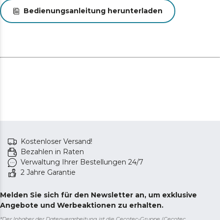
normalen Programm gewaschen werden, aber mit
Bedienungsanleitung herunterladen
dem Vorteil, dass die Hälfte der Ressourcen verbraucht
wird.
Delay Start: Programmieren Sie die Uhrzeit, zu der Ihr
Geschirrspüler mit dem Spülen beginnen soll, und Sie
müssen sich nicht mehr darum kümmern, ihn zu
starten.
Chil Lock (Kindersicherung): Schützt die Kleinen, indem
sie den Zugang zu Ihrem Geschirrspüler einschränkt.
Kostenloser Versand!
Bezahlen in Raten
Verwaltung Ihrer Bestellungen 24/7
2 Jahre Garantie
Melden Sie sich für den Newsletter an, um exklusive
Angebote und Werbeaktionen zu erhalten.
*Der Inhaber der Datenverarbeitung ist die Cecotec-Gruppe (Cecotec