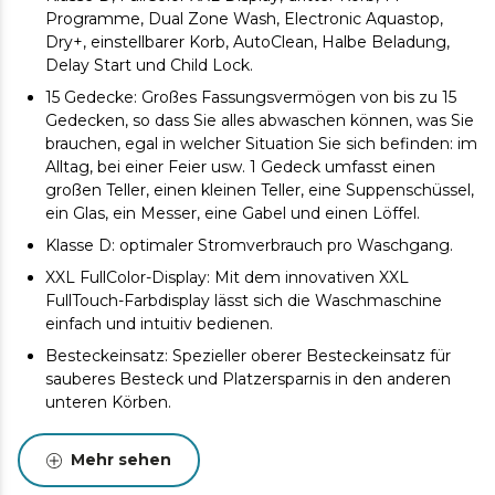
Programme, Dual Zone Wash, Electronic Aquastop,
Dry+, einstellbarer Korb, AutoClean, Halbe Beladung,
Delay Start und Child Lock.
15 Gedecke: Großes Fassungsvermögen von bis zu 15
Gedecken, so dass Sie alles abwaschen können, was Sie
brauchen, egal in welcher Situation Sie sich befinden: im
Alltag, bei einer Feier usw. 1 Gedeck umfasst einen
großen Teller, einen kleinen Teller, eine Suppenschüssel,
ein Glas, ein Messer, eine Gabel und einen Löffel.
Klasse D: optimaler Stromverbrauch pro Waschgang.
XXL FullColor-Display: Mit dem innovativen XXL
FullTouch-Farbdisplay lässt sich die Waschmaschine
einfach und intuitiv bedienen.
Besteckeinsatz: Spezieller oberer Besteckeinsatz für
sauberes Besteck und Platzersparnis in den anderen
unteren Körben.
14 Programme: Wählen Sie das Programm, das Ihren
Bedürfnissen am besten entspricht, je nachdem, was
Mehr sehen
Sie zu waschen haben: Töpfe, Alltagsgeschirr,