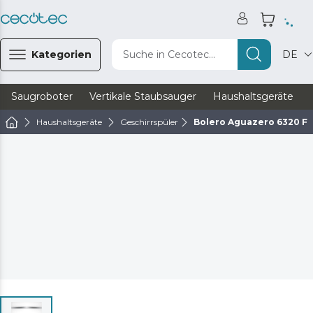
Kategorien
Suche in Cecotec...
DE
Saugroboter
Vertikale Staubsauger
Haushaltsgeräte
Haushaltsgeräte
Geschirrspüler
Bolero Aguazero 6320 Ful