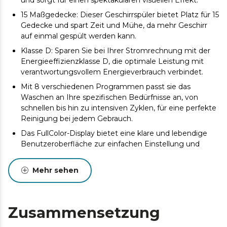
15 Maßgedecke: Dieser Geschirrspüler bietet Platz für 15
Gedecke und spart Zeit und Mühe, da mehr Geschirr
auf einmal gespült werden kann.
Klasse D: Sparen Sie bei Ihrer Stromrechnung mit der
Energieeffizienzklasse D, die optimale Leistung mit
verantwortungsvollem Energieverbrauch verbindet.
Mit 8 verschiedenen Programmen passt sie das
Waschen an Ihre spezifischen Bedürfnisse an, von
schnellen bis hin zu intensiven Zyklen, für eine perfekte
Reinigung bei jedem Gebrauch.
Das FullColor-Display bietet eine klare und lebendige
Benutzeroberfläche zur einfachen Einstellung und
Überwachung der Geschirrspülerprogramme.
Die Smart-Wash-Technologie erkennt den
Mehr sehen
Verschmutzungsgrad über Sensoren und passt die
erforderlichen Ressourcen an, um den Wasser- und
Energieverbrauch für einen effizienten und
Zusammensetzung
umweltfreundlichen Waschvorgang zu optimieren.
UV-Licht: Halten Sie Ihr Geschirr nicht nur sauber,