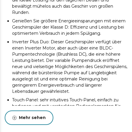
die ideale Lösung für den täglichen Bedarf und
bewältigt mühelos auch das Geschirr von großen
Runden.
Genießen Sie größere Energieeinsparungen mit einem
Geschirrspüler der Klasse D: Effizienz und Leistung bei
optimiertem Verbrauch in jedem Spülgang.
Inverter Plus Duo: Dieser Geschirrspüler verfügt über
einen Inverter Motor, aber auch über eine BLDC-
Pumpentechnologie (Brushless DC), die eine höhere
Leistung bietet. Der variable Pumpendruck eröffnet
neue und vielseitige Möglichkeiten des Geschirrspülens,
während die bürstenlose Pumpe auf Langlebigkeit
ausgelegt ist und eine optimale Reinigung bei
geringerem Energieverbrauch und längerer
Lebensdauer gewährleistet.
Touch-Panel: sehr intuitives Touch-Panel, einfach zu
bedienen und mit versteckten Bedienelementen für
ein eleganteres und saubereres Design.
Mehr sehen
6 Programme. Wählen Sie das Programm, das Ihren
Bedürfnissen am besten entspricht, je nachdem, was