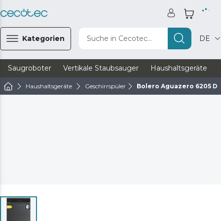
Kategorien
Suche in Cecotec...
DE
Saugroboter
Vertikale Staubsauger
Haushaltsgeräte
Haushaltsgeräte
Geschirrspüler
Bolero Aguazero 6205 D