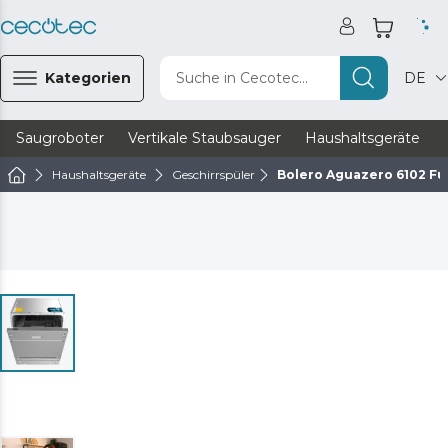
Kategorien
Suche in Cecotec...
DE
Saugroboter
Vertikale Staubsauger
Haushaltsgeräte
Haushaltsgeräte
Geschirrspüler
Bolero Aguazero 6102 Ful