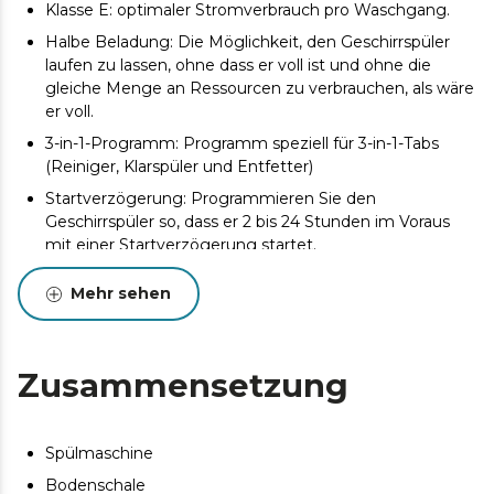
Klasse E: optimaler Stromverbrauch pro Waschgang.
Halbe Beladung: Die Möglichkeit, den Geschirrspüler
laufen zu lassen, ohne dass er voll ist und ohne die
gleiche Menge an Ressourcen zu verbrauchen, als wäre
er voll.
3-in-1-Programm: Programm speziell für 3-in-1-Tabs
(Reiniger, Klarspüler und Entfetter)
Startverzögerung: Programmieren Sie den
Geschirrspüler so, dass er 2 bis 24 Stunden im Voraus
mit einer Startverzögerung startet.
Dry+: Verlängert den Trocknungsprozess um 1 bis 15
Mehr sehen
Minuten, um die Leistung zu verbessern.
FullTouch: sehr intuitives und benutzerfreundliches
Touchpanel.
Zusammensetzung
Kindersicherung: Kindersicherung.
Spülmaschine
Bodenschale