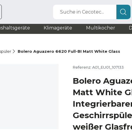
Suche in Cecotec...
shaltsgeräte
Klimageräte
Multikocher
D
spüler
Bolero Aguazero 6620 Full-BI Matt White Glass
Referenz: A01_EU01_107133
Bolero Aguaze
Matt White G
Integrierbare
Geschirrspüle
weißer Glasfr