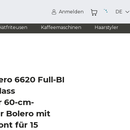
Anmelden
DE
iätfriteusen
Kaffeemaschinen
Haarstyler
ro 6620 Full-BI
lass
r 60-cm-
r Bolero mit
ont für 15