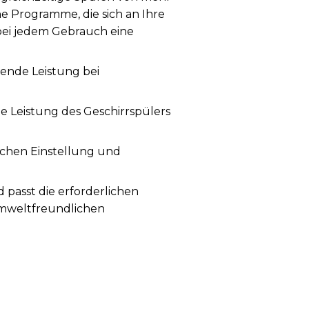
e Programme, die sich an Ihre
 bei jedem Gebrauch eine
gende Leistung bei
ie Leistung des Geschirrspülers
achen Einstellung und
asst die erforderlichen
umweltfreundlichen
d hygienisch sauber. Das
maximale Hygiene für Ihre
Turbo Dry+ Funktion, die den