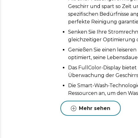
Geschirr und spart so Zeit 
spezifischen Bedürfnisse an
perfekte Reinigung garantie
Senken Sie Ihre Stromrechnu
gleichzeitiger Optimierung 
Genießen Sie einen leiseren
optimiert, seine Lebensdau
Das FullColor-Display biete
Überwachung der Geschirr
Die Smart-Wash-Technologi
Ressourcen an, um den Wass
Waschvorgang zu optimiere
Mehr sehen
Mit der Long-Storage-Funktio
automatisch aktivierte UV-L
vollkommene Beruhigung ge
Turbo Dry+: Genießen Sie so