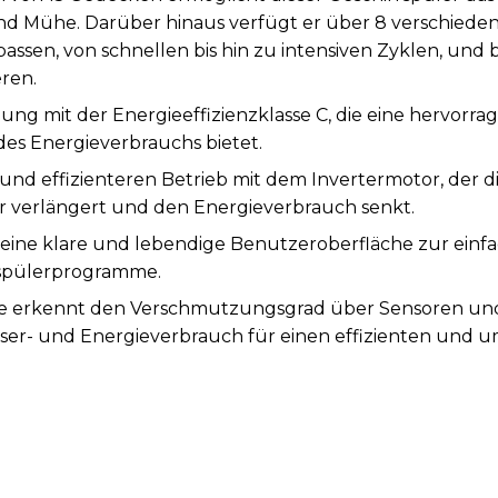
und Mühe. Darüber hinaus verfügt er über 8 verschieden
passen, von schnellen bis hin zu intensiven Zyklen, und
ren.
ng mit der Energieeffizienzklasse C, die eine hervorra
des Energieverbrauchs bietet.
 und effizienteren Betrieb mit dem Invertermotor, der d
er verlängert und den Energieverbrauch senkt.
t eine klare und lebendige Benutzeroberfläche zur einf
spülerprogramme.
e erkennt den Verschmutzungsgrad über Sensoren und p
er- und Energieverbrauch für einen effizienten und 
n.
n bleibt Ihr Geschirr bis zu 168 Stunden lang frisch un
icht beseitigt zuverlässig Bakterien und Keime. So wird 
währleistet.
fort trockenes und gebrauchsfertiges Geschirr mit der 