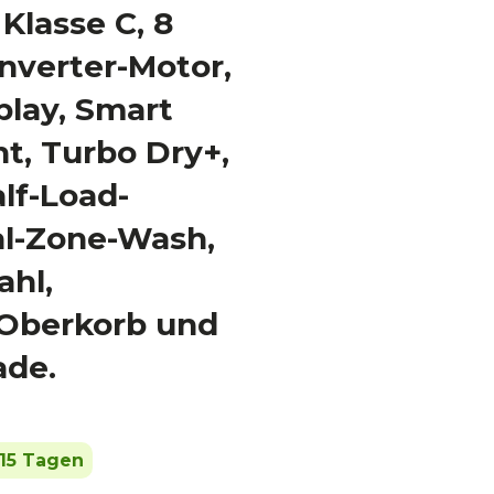
Klasse C, 8
nverter-Motor,
play, Smart
t, Turbo Dry+,
lf-Load-
al-Zone-Wash,
ahl,
 Oberkorb und
ade.
 15 Tagen