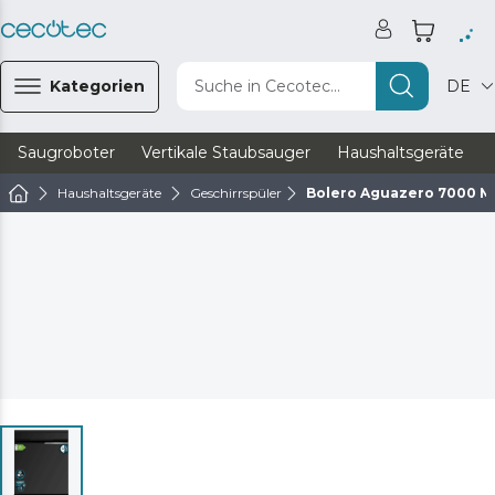
Kategorien
Suche in Cecotec...
DE
Saugroboter
Vertikale Staubsauger
Haushaltsgeräte
Haushaltsgeräte
Geschirrspüler
Bolero Aguazero 7000 Ma