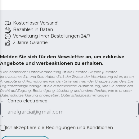
Kostenloser Versand!
Bezahlen in Raten
Verwaltung Ihrer Bestellungen 24/7
2 Jahre Garantie
Melden Sie sich für den Newsletter an, um exklusive
Angebote und Werbeaktionen zu erhalten.
*Der Inhaber der Datenverarbeitung ist die Cecotec-Gruppe (Cecotec
Innovaciones S.L. und Solotriatlon S.L.), der Zweck der Verarbeitung ist es, Ihnen
Angebote und Promotionen von den Unternehmen der Gruppe zu senden. Die
Legitimationsgrundlage ist die ausdrückliche Zustimmung, und Sie haben das
Recht auf Zugang, Berichtigung, Löschung und andere Rechte, wie in unserer
Datenschutzerklärung angegeben.
Datenschutzbestimmungen
Correo electrónico
Ich akzeptiere die
Bedingungen und Konditionen