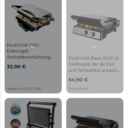
Rock'nGrill 1000 -
Elektrogrill,
Antihaftbeschichtung
Rock'nGrill Blaze 2400 W
RockStone, 1000 W,
Elektrogrill, der die Zeit
32,90 €
Fettauffangbehälter, 25,5
und Temperatur anpasst,
x 29,5 x 10 cm, Farbe
über
54,90 €
Stahl/Schwarz
spülmaschinengeeignete
RockStone-beschichtete
Versand in 24-72 Std.
Ausverkauft
Platten und eine 180°-
Öffnung verfügt.