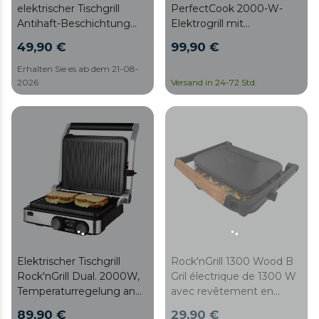
elektrischer Tischgrill
PerfectCook 2000-W-
Antihaft-Beschichtung
Elektrogrill mit
RockStone, 180° Öffnung,
Temperatursonde,
49,90 €
99,90 €
höhenverstellbar,
herausnehmbaren und
Kochfläche 30 x 23,5 cm,
spülmaschinenfesten
Erhalten Sie es ab dem 21-08-
2000 W, Edelstahl und
2026
Grillplatten mit
Versand in 24-72 Std.
Kunststoff
RockStone-Beschichtung
sowie einer Öffnung von
bis zu 105°.
Elektrischer Tischgrill
Rock'nGrill 1300 Wood B
Rock'nGrill Dual. 2000W,
Gril électrique de 1300 W
Temperaturregelung an
avec revêtement en
jeder Griddle,
pierre RockStone.
89,90 €
29,90 €