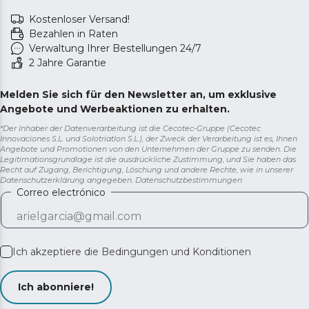
Kostenloser Versand!
Bezahlen in Raten
Verwaltung Ihrer Bestellungen 24/7
2 Jahre Garantie
Melden Sie sich für den Newsletter an, um exklusive
Angebote und Werbeaktionen zu erhalten.
*Der Inhaber der Datenverarbeitung ist die Cecotec-Gruppe (Cecotec
Innovaciones S.L. und Solotriatlon S.L.), der Zweck der Verarbeitung ist es, Ihnen
Angebote und Promotionen von den Unternehmen der Gruppe zu senden. Die
Legitimationsgrundlage ist die ausdrückliche Zustimmung, und Sie haben das
Recht auf Zugang, Berichtigung, Löschung und andere Rechte, wie in unserer
Datenschutzerklärung angegeben.
Datenschutzbestimmungen
Correo electrónico
Ich akzeptiere die
Bedingungen und Konditionen
Ich abonniere!