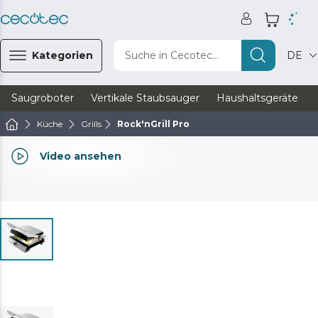
Kategorien
Suche in Cecotec...
DE
Saugroboter
Vertikale Staubsauger
Haushaltsgeräte
Küche
Grills
Rock'nGrill Pro
Video ansehen