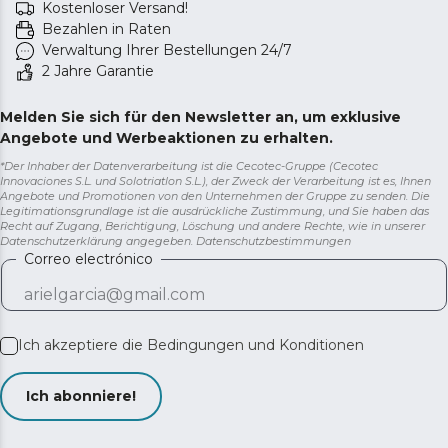
Kostenloser Versand!
Bezahlen in Raten
Verwaltung Ihrer Bestellungen 24/7
2 Jahre Garantie
Melden Sie sich für den Newsletter an, um exklusive
Angebote und Werbeaktionen zu erhalten.
*Der Inhaber der Datenverarbeitung ist die Cecotec-Gruppe (Cecotec
Innovaciones S.L. und Solotriatlon S.L.), der Zweck der Verarbeitung ist es, Ihnen
Angebote und Promotionen von den Unternehmen der Gruppe zu senden. Die
Legitimationsgrundlage ist die ausdrückliche Zustimmung, und Sie haben das
Recht auf Zugang, Berichtigung, Löschung und andere Rechte, wie in unserer
Datenschutzerklärung angegeben.
Datenschutzbestimmungen
Correo electrónico
Ich akzeptiere die
Bedingungen und Konditionen
Ich abonniere!