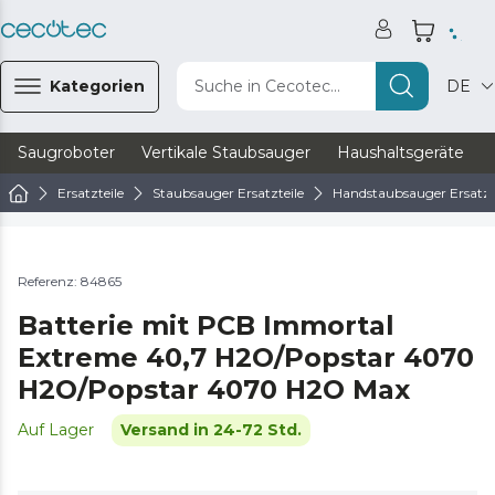
Kategorien
Suche in Cecotec...
DE
Saugroboter
Vertikale Staubsauger
Haushaltsgeräte
Ersatzteile
Staubsauger Ersatzteile
Handstaubsauger Ersatzt
Referenz: 84865
Batterie mit PCB Immortal
Extreme 40,7 H2O/Popstar 4070
H2O/Popstar 4070 H2O Max
Auf Lager
Versand in 24-72 Std.