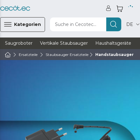
Kategorien
Suche in Cecotec...
DE
Saugroboter
Vertikale Staubsauger
Haushaltsgeräte
Ersatzteile
Staubsauger Ersatzteile
Handstaubsauger Ers