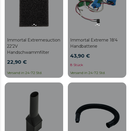
Immortal Extremesuction
Immortal Extreme 18'4
22'2V
Handbatterie
Handschwammfilter
43,90 €
22,90 €
8 Stück
Versand in 24-72 Std.
Versand in 24-72 Std.