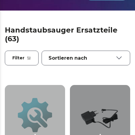
Handstaubsauger Ersatzteile
(63)
Filter