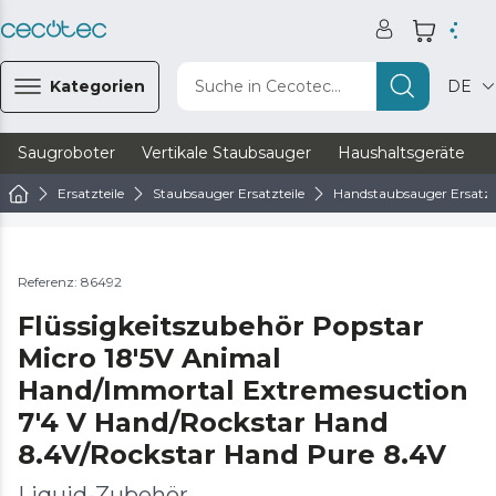
Kategorien
Suche in Cecotec...
DE
Saugroboter
Vertikale Staubsauger
Haushaltsgeräte
Ersatzteile
Staubsauger Ersatzteile
Handstaubsauger Ersatzt
Referenz: 86492
Flüssigkeitszubehör Popstar
Micro 18'5V Animal
Hand/Immortal Extremesuction
7'4 V Hand/Rockstar Hand
8.4V/Rockstar Hand Pure 8.4V
Liquid-Zubehör