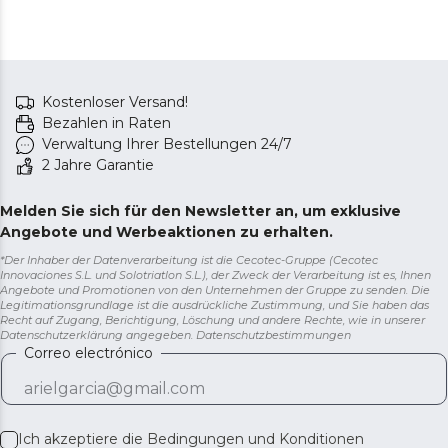
Kostenloser Versand!
Bezahlen in Raten
Verwaltung Ihrer Bestellungen 24/7
2 Jahre Garantie
Melden Sie sich für den Newsletter an, um exklusive
Angebote und Werbeaktionen zu erhalten.
*Der Inhaber der Datenverarbeitung ist die Cecotec-Gruppe (Cecotec
Innovaciones S.L. und Solotriatlon S.L.), der Zweck der Verarbeitung ist es, Ihnen
Angebote und Promotionen von den Unternehmen der Gruppe zu senden. Die
Legitimationsgrundlage ist die ausdrückliche Zustimmung, und Sie haben das
Recht auf Zugang, Berichtigung, Löschung und andere Rechte, wie in unserer
Datenschutzerklärung angegeben.
Datenschutzbestimmungen
Correo electrónico
Ich akzeptiere die
Bedingungen und Konditionen