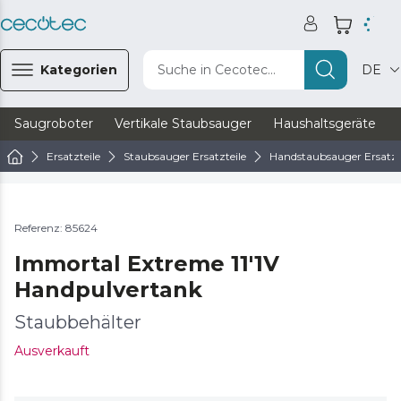
Kategorien
Suche in Cecotec...
DE
Saugroboter
Vertikale Staubsauger
Haushaltsgeräte
Ersatzteile
Staubsauger Ersatzteile
Handstaubsauger Ersatzt
Referenz: 85624
Immortal Extreme 11'1V
Handpulvertank
Staubbehälter
Ausverkauft