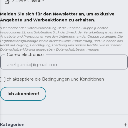
2 Jahre Garantie
Melden Sie sich für den Newsletter an, um exklusive
Angebote und Werbeaktionen zu erhalten.
*Der Inhaber der Datenverarbeitung ist die Cecotec-Gruppe (Cecotec
Innovaciones S.L. und Solotriatlon S.L.), der Zweck der Verarbeitung ist es, Ihnen
Angebote und Promotionen von den Unternehmen der Gruppe zu senden. Die
Legitimationsgrundlage ist die ausdrückliche Zustimmung, und Sie haben das
Recht auf Zugang, Berichtigung, Löschung und andere Rechte, wie in unserer
Datenschutzerklärung angegeben.
Datenschutzbestimmungen
Correo electrónico
Ich akzeptiere die
Bedingungen und Konditionen
Ich abonniere!
Kategorien