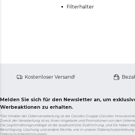
Filterhalter
Kostenloser Versand!
Bezah
Melden Sie sich für den Newsletter an, um exklusi
Werbeaktionen zu erhalten.
*Der Inhaber der Datenverarbeitung ist die Cecotec-Gruppe (Cecotec Innovaciones S.
Zweck der Verarbeitung ist es, Ihnen Angebote und Promotionen von den Unter
Die Legitimationsgrundlage ist die ausdrückliche Zustimmung, und Sie haben da
Berichtigung, Löschung und andere Rechte, wie in unserer Datenschutzerklärun
Datenschutzbestimmungen