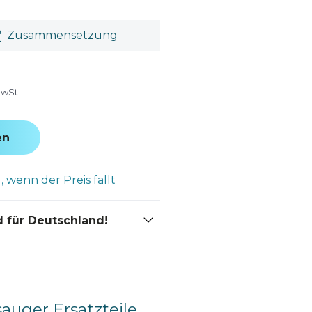
Zusammensetzung
MwSt.
en
 wenn der Preis fällt
 für Deutschland!
auger Ersatzteile