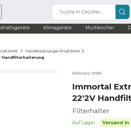
Suche in Cecotec...
shaltsgeräte
Klimageräte
Multikocher
D
rsatzteile
Handstaubsauger Ersatzteile
 Handfilterhalterung
Referenz: 91585
Immortal Ext
22'2V Handfil
Filterhalter
Auf Lager
Versand in 