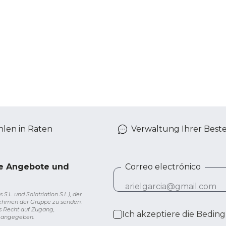
len in Raten
Verwaltung Ihrer Best
ve Angebote und
Correo electrónico
L. und Solotriatlon S.L.), der
nehmen der Gruppe zu senden.
s Recht auf Zugang,
Ich akzeptiere die
Beding
g angegeben.