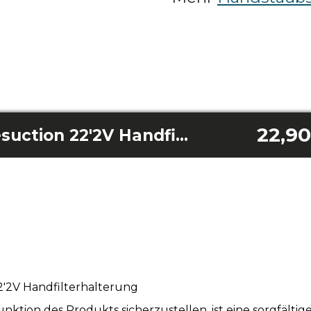
22,90
Immortal Extremesuction 22'2V Handfilterhalterung
'2V Handfilterhalterung
tion des Produkts sicherzustellen, ist eine sorgfälti