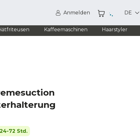
Anmelden
DE
iätfriteusen
Kaffeemaschinen
Haarstyler
remesuction
terhalterung
24-72 Std.