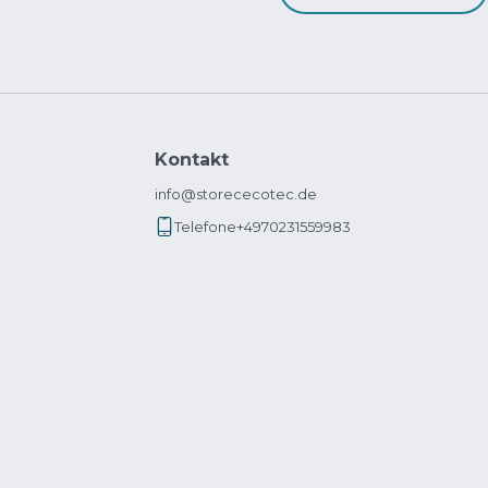
Kontakt
info@storececotec.de
Telefone
+4970231559983