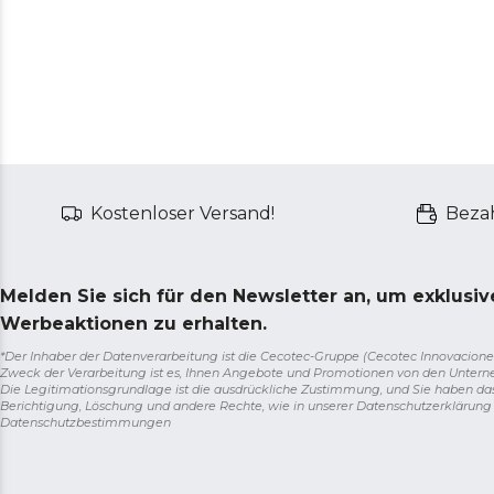
Kostenloser Versand!
Bezah
Melden Sie sich für den Newsletter an, um exklusi
Werbeaktionen zu erhalten.
*Der Inhaber der Datenverarbeitung ist die Cecotec-Gruppe (Cecotec Innovaciones S.
Zweck der Verarbeitung ist es, Ihnen Angebote und Promotionen von den Unter
Die Legitimationsgrundlage ist die ausdrückliche Zustimmung, und Sie haben da
Berichtigung, Löschung und andere Rechte, wie in unserer Datenschutzerklärun
Datenschutzbestimmungen