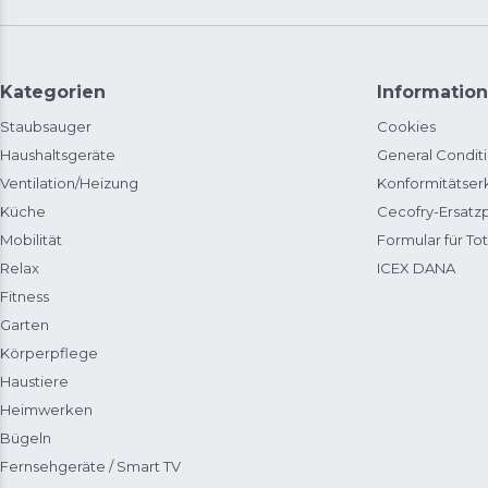
Kategorien
Information
Staubsauger
Cookies
Haushaltsgeräte
General Condit
Ventilation/Heizung
Konformitätser
Küche
Cecofry-Ersat
Mobilität
Formular für Tot
Relax
ICEX DANA
Fitness
Garten
Körperpflege
Haustiere
Heimwerken
Bügeln
Fernsehgeräte / Smart TV