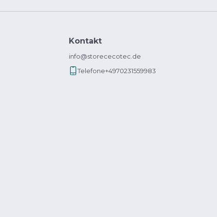
Kontakt
info@storececotec.de
Telefone
+4970231559983