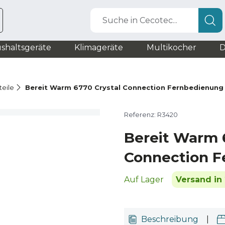
Suche in Cecotec...
shaltsgeräte
Klimageräte
Multikocher
D
teile
Bereit Warm 6770 Crystal Connection Fernbedienung
Referenz: R3420
Bereit Warm 
Connection F
Auf Lager
Versand in 
Beschreibung
|