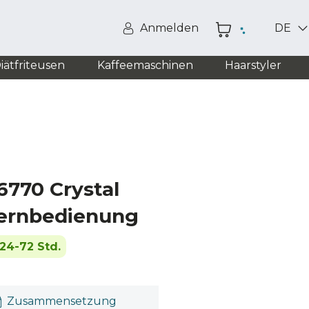
Anmelden
DE
iätfriteusen
Kaffeemaschinen
Haarstyler
6770 Crystal
ernbedienung
24-72 Std.
Zusammensetzung