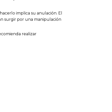
acerlo implica su anulación. El
dan surgir por una manipulación
recomienda realizar