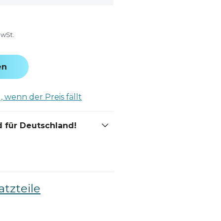
MwSt.
en
 wenn der Preis fällt
 für Deutschland!
atzteile