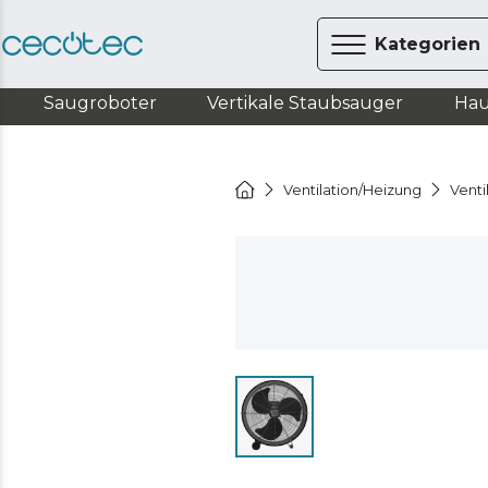
Kategorien
Saugroboter
Vertikale Staubsauger
Hau
Ventilation/Heizung
Venti