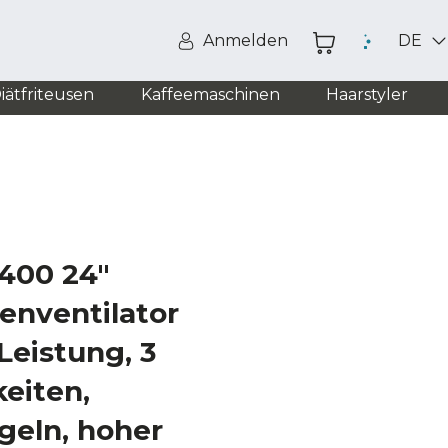
Anmelden
DE
iätfriteusen
Kaffeemaschinen
Haarstyler
2400 24"
enventilator
Leistung, 3
eiten,
geln, hoher