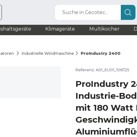
Suche in Cecotec...
shaltsgeräte
Klimageräte
Multikocher
D
latoren
Industrielle Windmaschine
ProIndustry 2400
Referenz: A01_EU01_106725
ProIndustry 
Industrie-Bod
mit 180 Watt 
Geschwindigk
Aluminiumflü