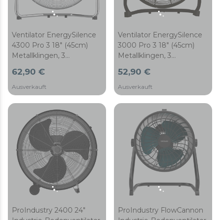
Ventilator EnergySilence
Ventilator EnergySilence
4300 Pro 3 18" (45cm)
3000 Pro 3 18" (45cm)
Metallklingen, 3
Metallklingen, 3
Geschwindigkeiten,
Geschwindigkeiten,
62,90 €
52,90 €
Kupfermotor, verstellbar,
Kupfermotor, verstellbar,
verchromtem Finish,
schwarzes Finish, 100W
Ausverkauft
Ausverkauft
110W
ProIndustry FlowCannon
ProIndustry 2400 24"