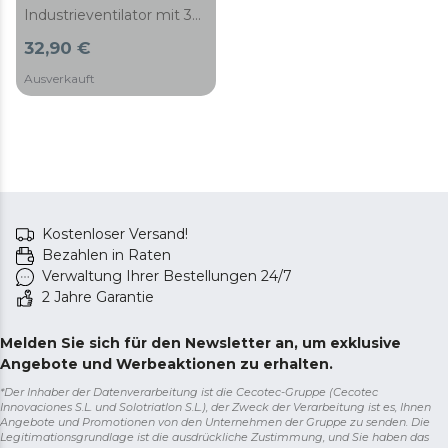
Industrieventilator mit 30
W, 9", 2
32,90 €
Geschwindigkeiten, 3
Flügeln, einfach zu
Ausverkauft
bedienen und maximale
Sicherheit.
Kostenloser Versand!
Bezahlen in Raten
Verwaltung Ihrer Bestellungen 24/7
2 Jahre Garantie
Melden Sie sich für den Newsletter an, um exklusive
Angebote und Werbeaktionen zu erhalten.
*Der Inhaber der Datenverarbeitung ist die Cecotec-Gruppe (Cecotec
Innovaciones S.L. und Solotriatlon S.L.), der Zweck der Verarbeitung ist es, Ihnen
Angebote und Promotionen von den Unternehmen der Gruppe zu senden. Die
Legitimationsgrundlage ist die ausdrückliche Zustimmung, und Sie haben das