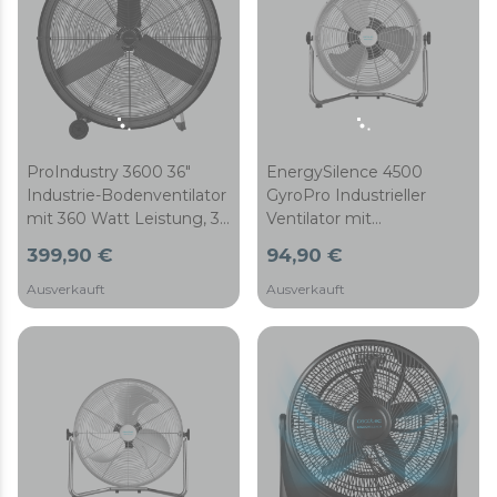
ProIndustry 3600 36"
EnergySilence 4500
Industrie-Bodenventilator
GyroPro Industrieller
mit 360 Watt Leistung, 3
Ventilator mit
Geschwindigkeiten,
automatischer Oszillation
399,90 €
94,90 €
Aluminiumflügeln, hoher
von maximaler Leistung.
Sicherheit und einfachem
110 W. 3
Ausverkauft
Ausverkauft
Transport
Geschwindigkeitsstufen.
Kupfermotor Einstellbar.
Silber