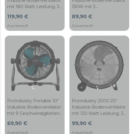
Industrie-Bodenventilator
Industrie-Bodenventilator
150W mit 3
mit 180 Watt Leistung, 3
Geschwindigkeiten, 1300
Geschwindigkeiten,
89,90 €
119,90 €
U/min, 4800 m³/h, hohe
Aluminiumflügeln, hoher
Sicherheit und robustes
Sicherheit und einfachem
Ausverkauft
Ausverkauft
Design
Transport
ProIndustry Portable 10“
ProIndustry 2000 20"
Industrie-Bodenventilator
Industrie-Bodenventilator
mit 9 Geschwindigkeiten,
mit 120 Watt Leistung, 3
12000 mAh Akku, hoher
Geschwindigkeiten,
69,90 €
99,90 €
Sicherheit und robustem
Aluminiumflügeln, hoher
Design
Sicherheit und einfachem
Ausverkauft
Ausverkauft