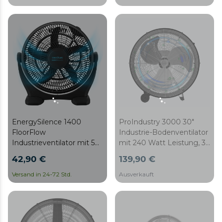
Transport
EnergySilence 1400
ProIndustry 3000 30"
FloorFlow
Industrie-Bodenventilator
Industrieventilator mit 50
mit 240 Watt Leistung, 3
W, 14", 3
Geschwindigkeiten,
42,90 €
139,90 €
Geschwindigkeiten, 5
Aluminiumflügeln, hoher
Flügeln, einfach zu
Sicherheit und einfachem
Versand in 24-72 Std.
Ausverkauft
bedienen und maximale
Transport
Sicherheit.