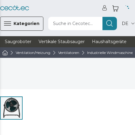
Kategorien
Suche in Cecotec...
DE
Saugroboter
Vertikale Staubsauger
Haushaltsgeräte
Ventilation/Heizung
Ventilatoren
Industrielle Windmaschine