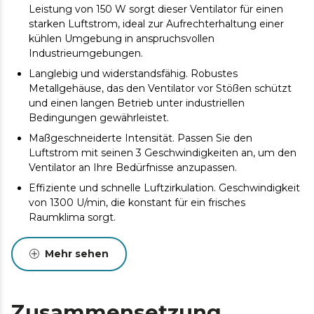
Leistung von 150 W sorgt dieser Ventilator für einen
starken Luftstrom, ideal zur Aufrechterhaltung einer
kühlen Umgebung in anspruchsvollen
Industrieumgebungen.
Langlebig und widerstandsfähig. Robustes
Metallgehäuse, das den Ventilator vor Stößen schützt
und einen langen Betrieb unter industriellen
Bedingungen gewährleistet.
Maßgeschneiderte Intensität. Passen Sie den
Luftstrom mit seinen 3 Geschwindigkeiten an, um den
Ventilator an Ihre Bedürfnisse anzupassen.
Effiziente und schnelle Luftzirkulation. Geschwindigkeit
von 1300 U/min, die konstant für ein frisches
Raumklima sorgt.
Effiziente Belüftung in jedem Raum. Mit einem
Luftdurchsatz von 4800 m³/h sorgt dieser Ventilator für
Mehr sehen
eine frische Umgebung in jedem Raum.
Maximale Sicherheit. Ideales Schutzgitter, um
versehentlichen Kontakt mit den Rotorblättern zu
Zusammensetzung