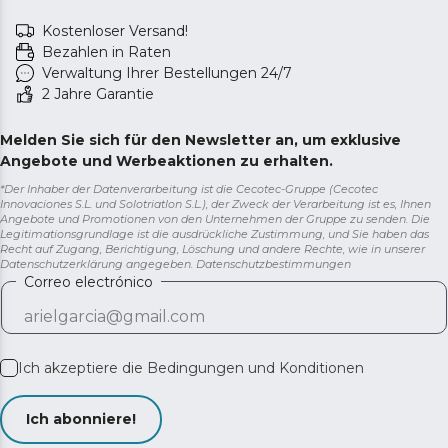
Kostenloser Versand!
Bezahlen in Raten
Verwaltung Ihrer Bestellungen 24/7
2 Jahre Garantie
Melden Sie sich für den Newsletter an, um exklusive
Angebote und Werbeaktionen zu erhalten.
*Der Inhaber der Datenverarbeitung ist die Cecotec-Gruppe (Cecotec
Innovaciones S.L. und Solotriatlon S.L.), der Zweck der Verarbeitung ist es, Ihnen
Angebote und Promotionen von den Unternehmen der Gruppe zu senden. Die
Legitimationsgrundlage ist die ausdrückliche Zustimmung, und Sie haben das
Recht auf Zugang, Berichtigung, Löschung und andere Rechte, wie in unserer
Datenschutzerklärung angegeben.
Datenschutzbestimmungen
Correo electrónico
Ich akzeptiere die
Bedingungen und Konditionen
Ich abonniere!