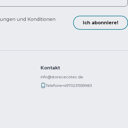
ungen und Konditionen
Ich abonniere!
Kontakt
info@storececotec.de
Telefone
+4970231559983