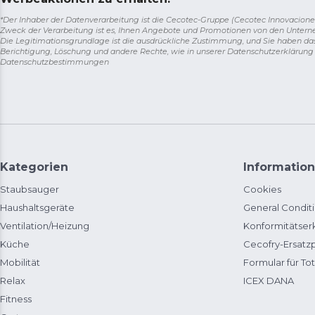
*Der Inhaber der Datenverarbeitung ist die Cecotec-Gruppe (Cecotec Innovaciones S.
Zweck der Verarbeitung ist es, Ihnen Angebote und Promotionen von den Unter
Die Legitimationsgrundlage ist die ausdrückliche Zustimmung, und Sie haben da
Berichtigung, Löschung und andere Rechte, wie in unserer Datenschutzerklärun
Datenschutzbestimmungen
Kategorien
Information
Staubsauger
Cookies
Haushaltsgeräte
General Condit
Ventilation/Heizung
Konformitätser
Küche
Cecofry-Ersat
Mobilität
Formular für Tot
Relax
ICEX DANA
Fitness