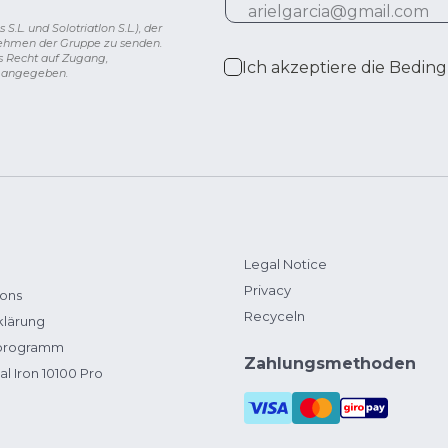
L. und Solotriatlon S.L.), der
nehmen der Gruppe zu senden.
s Recht auf Zugang,
Ich akzeptiere die
Beding
g angegeben.
Legal Notice
Privacy
ions
Recyceln
klärung
zprogramm
Zahlungsmethoden
al Iron 10100 Pro