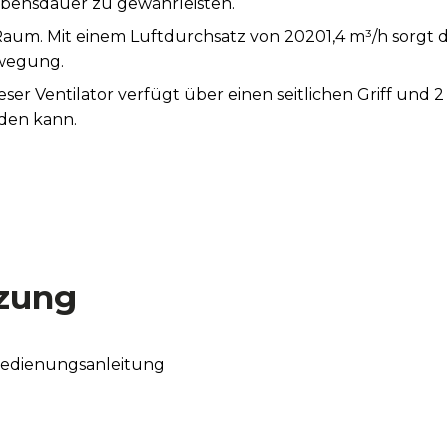
bensdauer zu gewährleisten.
aum. Mit einem Luftdurchsatz von 20201,4 m³/h sorgt die
wegung.
ser Ventilator verfügt über einen seitlichen Griff und
rden kann.
chutzgitter des ProIndustry 3600 zur Vermeidung von v
zung
Bedienungsanleitung