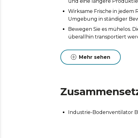
und eine längere Produktle
Wirksame Frische in jedem R
Umgebung in ständiger Be
Bewegen Sie es mühelos. Die
überallhin transportiert we
Maximale Sicherheit. Das S
den Flügeln.
Mehr sehen
Zusammenset
Industrie-Bodenventilator 