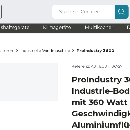
Suche in Cecotec...
shaltsgeräte
Klimageräte
Multikocher
D
latoren
Industrielle Windmaschine
ProIndustry 3600
Referenz: A01_EU01_106727
ProIndustry 3
Industrie-Bod
mit 360 Watt 
Geschwindigk
Aluminiumflü