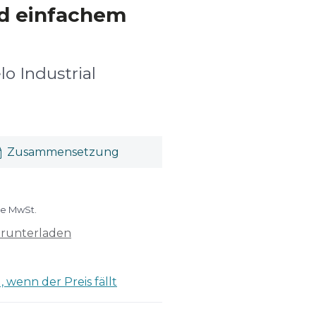
nd einfachem
lo Industrial
Zusammensetzung
ve MwSt.
erunterladen
 wenn der Preis fällt