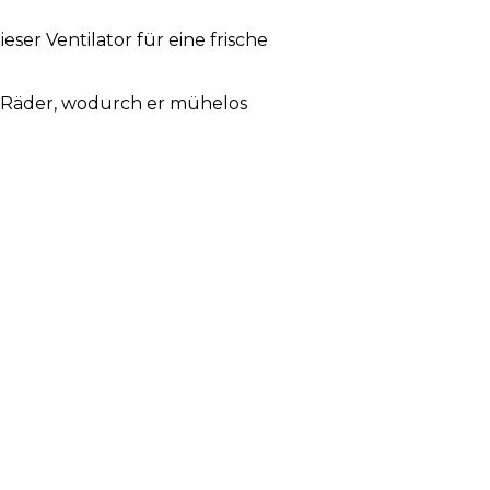
ser Ventilator für eine frische
 2 Räder, wodurch er mühelos
ersehentlichem Kontakt mit