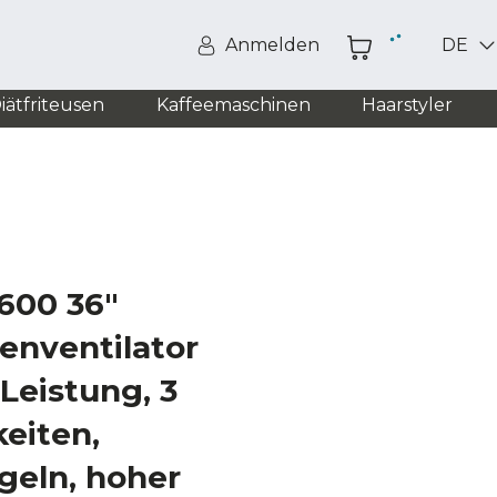
Anmelden
DE
iätfriteusen
Kaffeemaschinen
Haarstyler
600 36"
enventilator
Leistung, 3
eiten,
geln, hoher