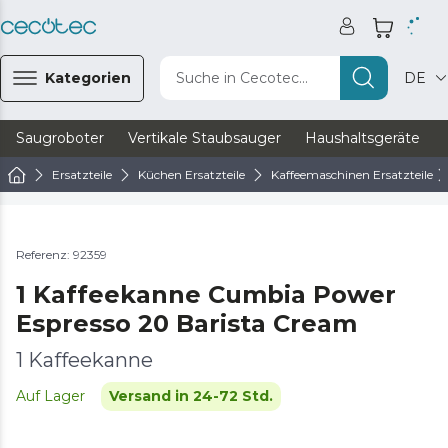
Kategorien
Suche in Cecotec...
DE
Saugroboter
Vertikale Staubsauger
Haushaltsgeräte
Ersatzteile
Küchen Ersatzteile
Kaffeemaschinen Ersatzteile
Referenz: 92359
1 Kaffeekanne Cumbia Power
Espresso 20 Barista Cream
1 Kaffeekanne
Auf Lager
Versand in 24-72 Std.