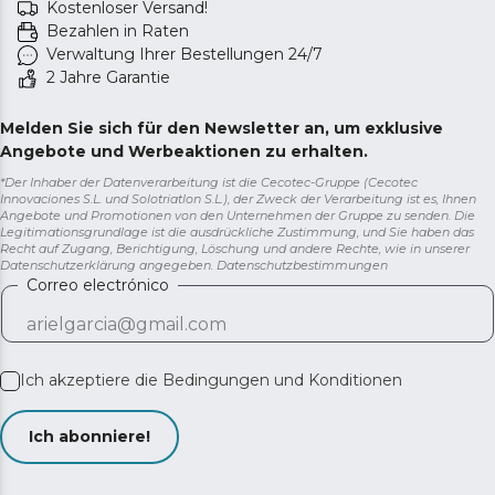
Kostenloser Versand!
Bezahlen in Raten
Verwaltung Ihrer Bestellungen 24/7
2 Jahre Garantie
Melden Sie sich für den Newsletter an, um exklusive
Angebote und Werbeaktionen zu erhalten.
*Der Inhaber der Datenverarbeitung ist die Cecotec-Gruppe (Cecotec
Innovaciones S.L. und Solotriatlon S.L.), der Zweck der Verarbeitung ist es, Ihnen
Angebote und Promotionen von den Unternehmen der Gruppe zu senden. Die
Legitimationsgrundlage ist die ausdrückliche Zustimmung, und Sie haben das
Recht auf Zugang, Berichtigung, Löschung und andere Rechte, wie in unserer
Datenschutzerklärung angegeben.
Datenschutzbestimmungen
Correo electrónico
Ich akzeptiere die
Bedingungen und Konditionen
Ich abonniere!