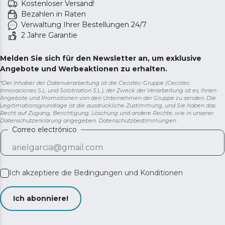
Kostenloser Versand!
Bezahlen in Raten
Verwaltung Ihrer Bestellungen 24/7
2 Jahre Garantie
Melden Sie sich für den Newsletter an, um exklusive
Angebote und Werbeaktionen zu erhalten.
*Der Inhaber der Datenverarbeitung ist die Cecotec-Gruppe (Cecotec
Innovaciones S.L. und Solotriatlon S.L.), der Zweck der Verarbeitung ist es, Ihnen
Angebote und Promotionen von den Unternehmen der Gruppe zu senden. Die
Legitimationsgrundlage ist die ausdrückliche Zustimmung, und Sie haben das
Recht auf Zugang, Berichtigung, Löschung und andere Rechte, wie in unserer
Datenschutzerklärung angegeben.
Datenschutzbestimmungen
Correo electrónico
Ich akzeptiere die
Bedingungen und Konditionen
Ich abonniere!