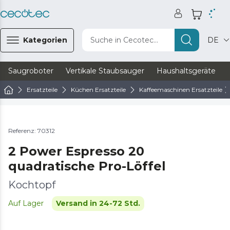
Kategorien
Suche in Cecotec...
DE
Saugroboter
Vertikale Staubsauger
Haushaltsgeräte
Ersatzteile
Küchen Ersatzteile
Kaffeemaschinen Ersatzteile
Referenz: 70312
2 Power Espresso 20
quadratische Pro-Löffel
Kochtopf
Auf Lager
Versand in 24-72 Std.