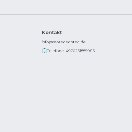
Kontakt
info@storececotec.de
Telefone
+4970231559983