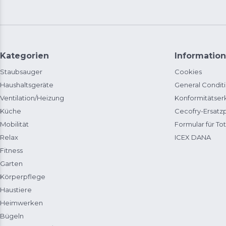
Kategorien
Information
Staubsauger
Cookies
Haushaltsgeräte
General Condit
Ventilation/Heizung
Konformitätser
Küche
Cecofry-Ersat
Mobilität
Formular für Tot
Relax
ICEX DANA
Fitness
Garten
Körperpflege
Haustiere
Heimwerken
Bügeln