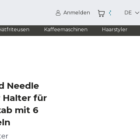
Anmelden
DE
iätfriteusen
Kaffeemaschinen
Haarstyler
nd Needle
Halter für
ab mit 6
eln
ter