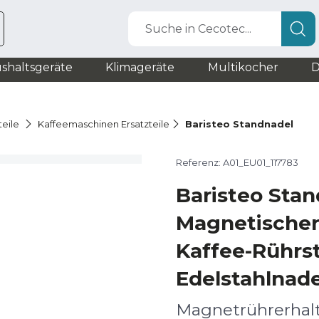
Suche in Cecotec...
shaltsgeräte
Klimageräte
Multikocher
D
teile
Kaffeemaschinen Ersatzteile
Baristeo Standnadel
Referenz: A01_EU01_117783
Baristeo Sta
Magnetischer 
Kaffee-Rührst
Edelstahlnad
Magnetrührerhal