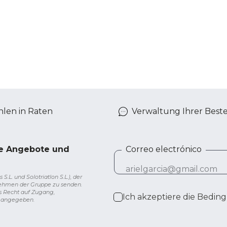
len in Raten
Verwaltung Ihrer Best
ve Angebote und
Correo electrónico
L. und Solotriatlon S.L.), der
nehmen der Gruppe zu senden.
s Recht auf Zugang,
Ich akzeptiere die
Beding
g angegeben.