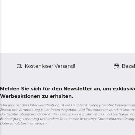
Kostenloser Versand!
Bezah
Melden Sie sich für den Newsletter an, um exklusi
Werbeaktionen zu erhalten.
*Der Inhaber der Datenverarbeitung ist die Cecotec-Gruppe (Cecotec Innovaciones S.
Zweck der Verarbeitung ist es, Ihnen Angebote und Promotionen von den Unter
Die Legitimationsgrundlage ist die ausdrückliche Zustimmung, und Sie haben da
Berichtigung, Löschung und andere Rechte, wie in unserer Datenschutzerklärun
Datenschutzbestimmungen