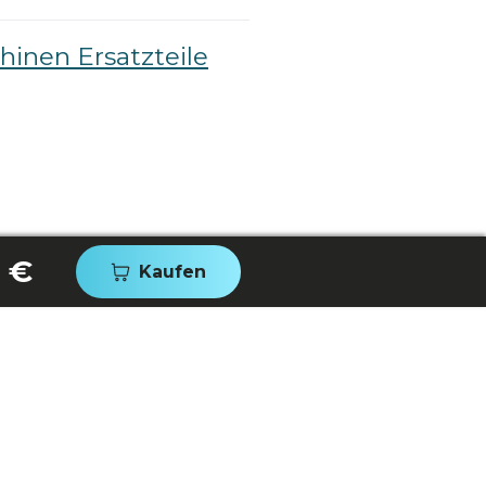
inen Ersatzteile
0 €
Kaufen