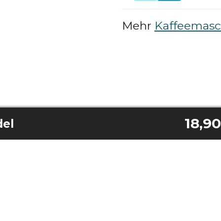
Mehr
Kaffeemasch
18,9
del