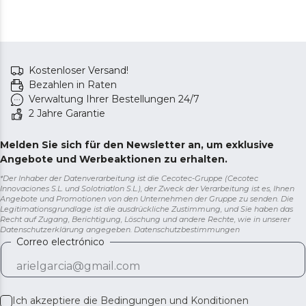
Kostenloser Versand!
Bezahlen in Raten
Verwaltung Ihrer Bestellungen 24/7
2 Jahre Garantie
Melden Sie sich für den Newsletter an, um exklusive
Angebote und Werbeaktionen zu erhalten.
*Der Inhaber der Datenverarbeitung ist die Cecotec-Gruppe (Cecotec
Innovaciones S.L. und Solotriatlon S.L.), der Zweck der Verarbeitung ist es, Ihnen
Angebote und Promotionen von den Unternehmen der Gruppe zu senden. Die
Legitimationsgrundlage ist die ausdrückliche Zustimmung, und Sie haben das
Recht auf Zugang, Berichtigung, Löschung und andere Rechte, wie in unserer
Datenschutzerklärung angegeben.
Datenschutzbestimmungen
Correo electrónico
Ich akzeptiere die
Bedingungen und Konditionen