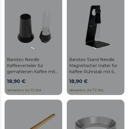
verbessern und ist ein
Muss für jeden
Kaffeeliebhaber.
Baristeo Needle
Baristeo Stand Needle
Kaffeeverteiler für
Magnetischer Halter für
gemahlenen Kaffee mit
Kaffee-Rührstab mit 6
Edelstahlnadeln
Edelstahlnadeln
18,90 €
18,90 €
Versand in 24-72 Std.
Versand in 24-72 Std.