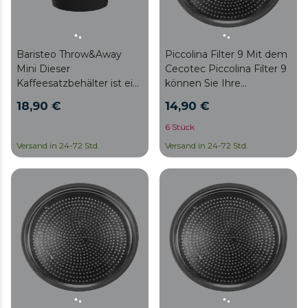
Kaffeesatz: 1.2L.
Baristeo Throw&Away
Piccolina Filter 9 Mit dem
Mini Dieser
Cecotec Piccolina Filter 9
Kaffeesatzbehälter ist ein
können Sie Ihre
unverzichtbares Zubehör
Kaffeemaschine mit
18,90 €
14,90 €
für jeden Barista oder
einem hochwertigen
Kaffeeliebhaber. Seine
Zubehör ausstatten, das
6 Stück
Funktionalität und sein
für beste Leistung und
Versand in 24-72 Std.
Versand in 24-72 Std.
Design machen ihn zu
Haltbarkeit optimiert ist.
einem unverzichtbaren
Zubehör, um das
Kaffeeerlebnis zu
verbessern. Maße:
12,2x10x12,7cm.
Fassungsvermögen für
Kaffeesatz: 0.55L.