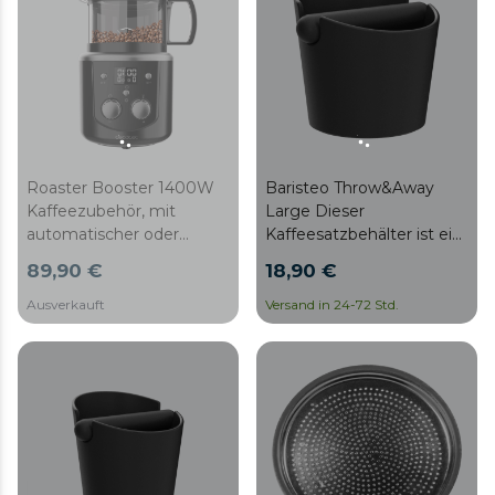
Roaster Booster 1400W
Baristeo Throw&Away
Kaffeezubehör, mit
Large Dieser
automatischer oder
Kaffeesatzbehälter ist ein
manueller Röstung und
unverzichtbares Zubehör
89,90 €
18,90 €
einer Kapazität von 100-
für jeden Barista oder
150gr.
Kaffeeliebhaber. Seine
Ausverkauft
Versand in 24-72 Std.
Funktionalität und sein
Design machen ihn zu
einem unverzichtbaren
Zubehör, um das
Kaffeeerlebnis zu
verbessern. Maße
15x13x15cm.
Fassungsvermögen für