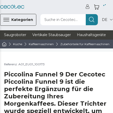
Kategorien
Suche in Cecotec...
DE
Saugroboter
Vertikale Staubsauger
Haushaltsgeräte
Küche
Kaffeemaschinen
Zubehörteile für Kaffeemaschinen
Referenz: A01_EU01_100173
Piccolina Funnel 9 Der Cecotec
Piccolina Funnel 9 ist die
perfekte Ergänzung für die
Zubereitung Ihres
Morgenkaffees. Dieser Trichter
wurde speziell entwickelt, um