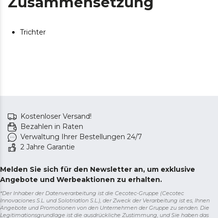
Zusammensetzung
Trichter
Kostenloser Versand!
Bezahlen in Raten
Verwaltung Ihrer Bestellungen 24/7
2 Jahre Garantie
Melden Sie sich für den Newsletter an, um exklusive
Angebote und Werbeaktionen zu erhalten.
*Der Inhaber der Datenverarbeitung ist die Cecotec-Gruppe (Cecotec
Innovaciones S.L. und Solotriatlon S.L.), der Zweck der Verarbeitung ist es, Ihnen
Angebote und Promotionen von den Unternehmen der Gruppe zu senden. Die
Legitimationsgrundlage ist die ausdrückliche Zustimmung, und Sie haben das