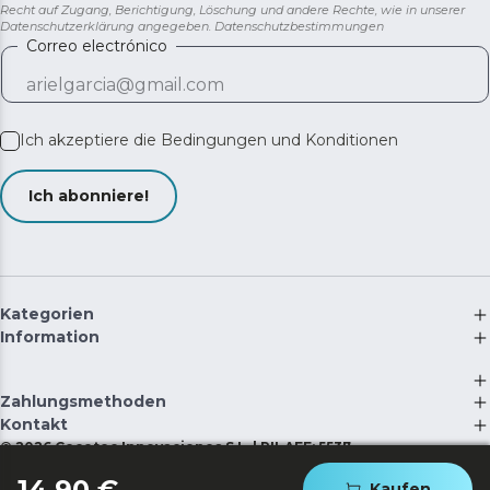
Recht auf Zugang, Berichtigung, Löschung und andere Rechte, wie in unserer
Datenschutzerklärung angegeben.
Datenschutzbestimmungen
Correo electrónico
Ich akzeptiere die
Bedingungen und Konditionen
Ich abonniere!
Kategorien
Information
Zahlungsmethoden
Kontakt
©
2026
Cecotec Innovaciones S.L. | RII-AEE: 5537
14,90 €
Kaufen