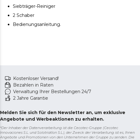
Siebträger-Reiniger
2 Schaber
Bedienungsanleitung.
Kostenloser Versand!
Bezahlen in Raten
Verwaltung Ihrer Bestellungen 24/7
2 Jahre Garantie
Melden Sie sich für den Newsletter an, um exklusive
Angebote und Werbeaktionen zu erhalten.
*Der Inhaber der Datenverarbeitung ist die Cecotec-Gruppe (Cecotec
Innovaciones S.L. und Solotriatlon S.L.), der Zweck der Verarbeitung ist es, Ihnen
Angebote und Promotionen von den Unternehmen der Gruppe zu senden. Die