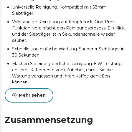
Universelle Reinigung. Kompatibel mit 58mm
Siebträger.
Vollständige Reinigung auf Knopfdruck. One-Press-
Funktion: vereinfacht den Reinigungsprozess. Ein Klick
und der Siebträger ist in Sekundenschnelle wieder
sauber.
Schnelle und einfache Wartung. Sauberer Siebträger in
30 Sekunden.
Machen Sie eine gründliche Reinigung. 6 W Leistung:
entfernt Kaffeereste vom Zubehör, damit Sie die
Wartung vergessen und Ihren Kaffee genießen
können.
Elegant und robust. Das hochwertige Gehäuse aus
Mehr sehen
Edelstahl garantiert nicht nur eine außergewöhnliche
Langlebigkeit und eine mühelose Reinigung, sondern
setzt mit seinem eleganten Finish auch einen
modernen Akzent in Ihrer Küche.
Zusammensetzung
Erleichtert die Reinigung. Abnehmbares Design für
eine gründliche Reinigung.