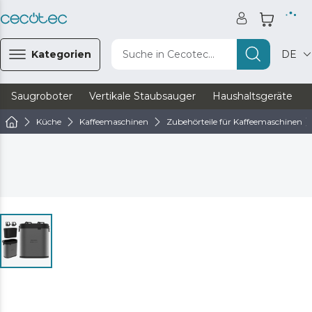
Kategorien
Suche in Cecotec...
DE
Saugroboter
Vertikale Staubsauger
Haushaltsgeräte
Küche
Kaffeemaschinen
Zubehörteile für Kaffeemaschinen