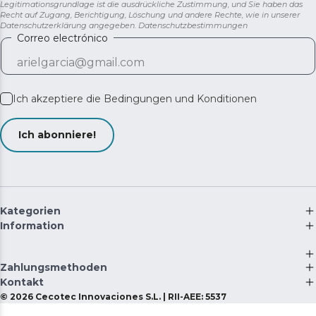
Legitimationsgrundlage ist die ausdrückliche Zustimmung, und Sie haben das
Recht auf Zugang, Berichtigung, Löschung und andere Rechte, wie in unserer
Datenschutzerklärung angegeben.
Datenschutzbestimmungen
Correo electrónico
Ich akzeptiere die
Bedingungen und Konditionen
Ich abonniere!
Kategorien
Information
Zahlungsmethoden
Kontakt
©
2026
Cecotec Innovaciones S.L. | RII-AEE: 5537