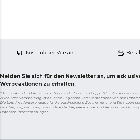
Kostenloser Versand!
Bezah
Melden Sie sich für den Newsletter an, um exklusi
Werbeaktionen zu erhalten.
*Der Inhaber der Datenverarbeitung ist die Cecotec-Gruppe (Cecotec Innovaciones S.
Zweck der Verarbeitung ist es, Ihnen Angebote und Promotionen von den Unter
Die Legitimationsgrundlage ist die ausdrückliche Zustimmung, und Sie haben da
Berichtigung, Löschung und andere Rechte, wie in unserer Datenschutzerklärun
Datenschutzbestimmungen