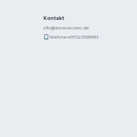
Kontakt
info@storececotec.de
Telefone
+4970231559983