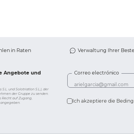
len in Raten
Verwaltung Ihrer Best
ve Angebote und
Correo electrónico
L. und Solotriatlon S.L.), der
nehmen der Gruppe zu senden.
s Recht auf Zugang,
Ich akzeptiere die
Beding
g angegeben.