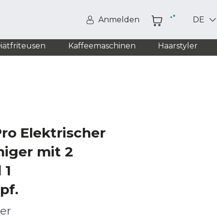
Anmelden
DE
iätfriteusen
Kaffeemaschinen
Haarstyler
ro Elektrischer
niger mit 2
 1
pf.
er