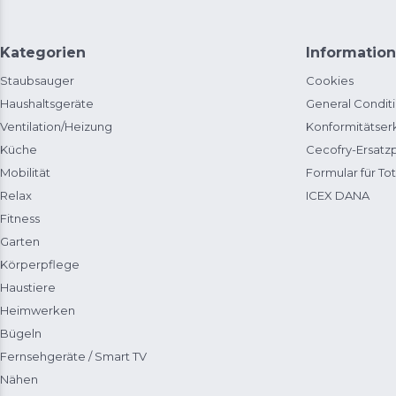
Kategorien
Information
Staubsauger
Cookies
Haushaltsgeräte
General Condit
Ventilation/Heizung
Konformitätser
Küche
Cecofry-Ersat
Mobilität
Formular für Tot
Relax
ICEX DANA
Fitness
Garten
Körperpflege
Haustiere
Heimwerken
Bügeln
Fernsehgeräte / Smart TV
Nähen