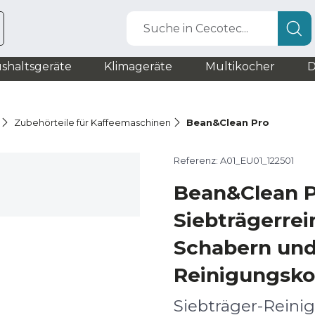
Suche in Cecotec...
shaltsgeräte
Klimageräte
Multikocher
D
Zubehörteile für Kaffeemaschinen
Bean&Clean Pro
Referenz: A01_EU01_122501
Bean&Clean P
Siebträgerrei
Schabern und
Reinigungsko
Siebträger-Reinig