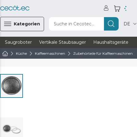
Kategorien
Suche in Cecotec...
DE
Saugroboter
Vertikale Staubsauger
Haushaltsgeräte
Küche
Kaffeemaschinen
Zubehörteile für Kaffeemaschinen