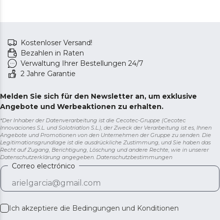
Kostenloser Versand!
Bezahlen in Raten
Verwaltung Ihrer Bestellungen 24/7
2 Jahre Garantie
Melden Sie sich für den Newsletter an, um exklusive
Angebote und Werbeaktionen zu erhalten.
*Der Inhaber der Datenverarbeitung ist die Cecotec-Gruppe (Cecotec
Innovaciones S.L. und Solotriatlon S.L.), der Zweck der Verarbeitung ist es, Ihnen
Angebote und Promotionen von den Unternehmen der Gruppe zu senden. Die
Legitimationsgrundlage ist die ausdrückliche Zustimmung, und Sie haben das
Recht auf Zugang, Berichtigung, Löschung und andere Rechte, wie in unserer
Datenschutzerklärung angegeben.
Datenschutzbestimmungen
Correo electrónico
Ich akzeptiere die
Bedingungen und Konditionen