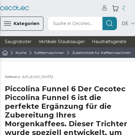
Kategorien
Suche in Cecotec...
DE
Saugroboter
Vertikale Staubsauger
Haushaltsgeräte
Küche
Kaffeemaschinen
Zubehörteile für Kaffeemaschinen
Referenz: A01_EU01_100172
Piccolina Funnel 6 Der Cecotec
Piccolina Funnel 6 ist die
perfekte Ergänzung für die
Zubereitung Ihres
Morgenkaffees. Dieser Trichter
wurde speziell entwickelt, um