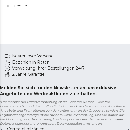
Trichter
Kostenloser Versand!
Bezahlen in Raten
Verwaltung Ihrer Bestellungen 24/7
2 Jahre Garantie
Melden Sie sich für den Newsletter an, um exklusive
Angebote und Werbeaktionen zu erhalten.
*Der Inhaber der Datenverarbeitung ist die Cecotec-Gruppe (Cecotec
Innovaciones S.L. und Solotriatlon S.L.), der Zweck der Verarbeitung ist es, Ihnen
Angebote und Promotionen von den Unternehmen der Gruppe zu senden. Die
Legitimationsgrundlage ist die ausdrückliche Zustimmung, und Sie haben das
Recht auf Zugang, Berichtigung, Löschung und andere Rechte, wie in unserer
Datenschutzerklärung angegeben.
Datenschutzbestimmungen
Correo electrónico