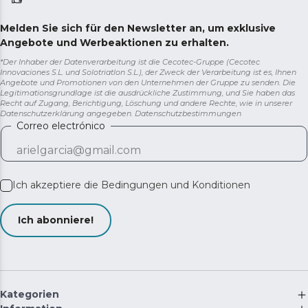
Melden Sie sich für den Newsletter an, um exklusive
Angebote und Werbeaktionen zu erhalten.
*Der Inhaber der Datenverarbeitung ist die Cecotec-Gruppe (Cecotec
Innovaciones S.L. und Solotriatlon S.L.), der Zweck der Verarbeitung ist es, Ihnen
Angebote und Promotionen von den Unternehmen der Gruppe zu senden. Die
Legitimationsgrundlage ist die ausdrückliche Zustimmung, und Sie haben das
Recht auf Zugang, Berichtigung, Löschung und andere Rechte, wie in unserer
Datenschutzerklärung angegeben.
Datenschutzbestimmungen
Correo electrónico
Ich akzeptiere die
Bedingungen und Konditionen
Ich abonniere!
Kategorien