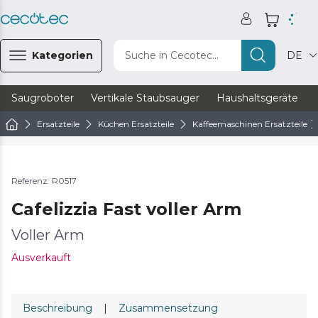
Kategorien
Suche in Cecotec...
DE
Saugroboter
Vertikale Staubsauger
Haushaltsgeräte
Ersatzteile
Küchen Ersatzteile
Kaffeemaschinen Ersatzteile
Referenz: R0517
Cafelizzia Fast voller Arm
Voller Arm
Ausverkauft
Beschreibung
|
Zusammensetzung