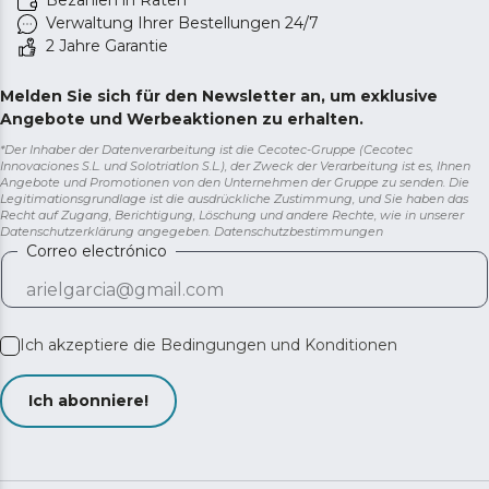
Bezahlen in Raten
Verwaltung Ihrer Bestellungen 24/7
2 Jahre Garantie
Melden Sie sich für den Newsletter an, um exklusive
Angebote und Werbeaktionen zu erhalten.
*Der Inhaber der Datenverarbeitung ist die Cecotec-Gruppe (Cecotec
Innovaciones S.L. und Solotriatlon S.L.), der Zweck der Verarbeitung ist es, Ihnen
Angebote und Promotionen von den Unternehmen der Gruppe zu senden. Die
Legitimationsgrundlage ist die ausdrückliche Zustimmung, und Sie haben das
Recht auf Zugang, Berichtigung, Löschung und andere Rechte, wie in unserer
Datenschutzerklärung angegeben.
Datenschutzbestimmungen
Correo electrónico
Ich akzeptiere die
Bedingungen und Konditionen
Ich abonniere!