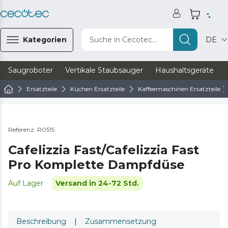
Kategorien
Suche in Cecotec...
DE
Saugroboter
Vertikale Staubsauger
Haushaltsgeräte
Ersatzteile
Küchen Ersatzteile
Kaffeemaschinen Ersatzteile
Referenz: R0515
Cafelizzia Fast/Cafelizzia Fast
Pro Komplette Dampfdüse
Auf Lager
Versand in 24-72 Std.
Beschreibung
|
Zusammensetzung