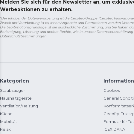
Melden Sie sich für den Newsletter an, um exklusi
Werbeaktionen zu erhalten.
*Der Inhaber der Datenverarbeitung ist die Cecotec-Gruppe (Cecotec Innovaciones S.
Zweck der Verarbeitung ist es, Ihnen Angebote und Promotionen von den Unter
Die Legitimationsgrundlage ist die ausdrückliche Zustimmung, und Sie haben da
Berichtigung, Löschung und andere Rechte, wie in unserer Datenschutzerklärun
Datenschutzbestimmungen
Kategorien
Information
Staubsauger
Cookies
Haushaltsgeräte
General Condit
Ventilation/Heizung
Konformitätser
Küche
Cecofry-Ersat
Mobilität
Formular für Tot
Relax
ICEX DANA