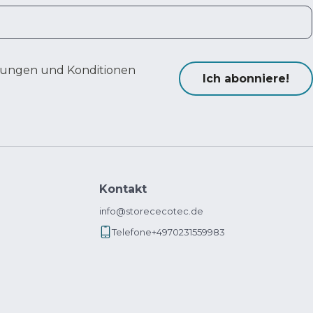
ungen und Konditionen
Ich abonniere!
Kontakt
info@storececotec.de
Telefone
+4970231559983