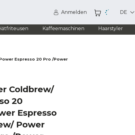
Anmelden
DE
iätfriteusen
Kaffeemaschinen
Haarstyler
 Power Espresso 20 Pro /Power Espresso 20 Pro Latte
ter Coldbrew/
so 20
wer Espresso
ew/ Power