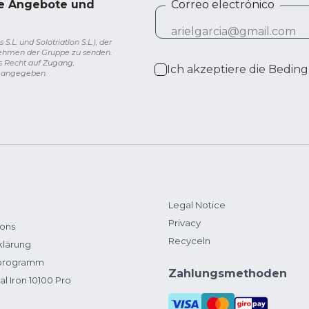
ve Angebote und
Correo electrónico
L. und Solotriatlon S.L.), der
nehmen der Gruppe zu senden.
s Recht auf Zugang,
Ich akzeptiere die
Beding
g angegeben.
Legal Notice
Privacy
ions
Recyceln
klärung
zprogramm
Zahlungsmethoden
al Iron 10100 Pro