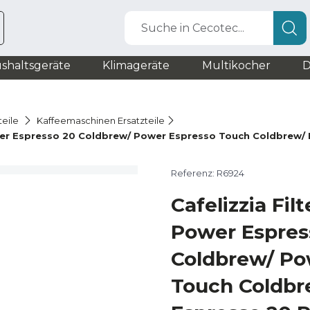
Suche in Cecotec...
shaltsgeräte
Klimageräte
Multikocher
D
teile
Kaffeemaschinen Ersatzteile
ower Espresso 20 Coldbrew/ Power Espresso Touch Coldbrew/
Referenz: R6924
Cafelizzia Fil
Power Espres
Coldbrew/ Po
Touch Coldbr