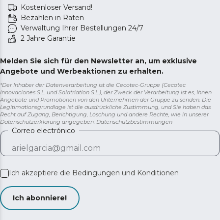
Kostenloser Versand!
Bezahlen in Raten
Verwaltung Ihrer Bestellungen 24/7
2 Jahre Garantie
Melden Sie sich für den Newsletter an, um exklusive
Angebote und Werbeaktionen zu erhalten.
*Der Inhaber der Datenverarbeitung ist die Cecotec-Gruppe (Cecotec
Innovaciones S.L. und Solotriatlon S.L.), der Zweck der Verarbeitung ist es, Ihnen
Angebote und Promotionen von den Unternehmen der Gruppe zu senden. Die
Legitimationsgrundlage ist die ausdrückliche Zustimmung, und Sie haben das
Recht auf Zugang, Berichtigung, Löschung und andere Rechte, wie in unserer
Datenschutzerklärung angegeben.
Datenschutzbestimmungen
Correo electrónico
Ich akzeptiere die
Bedingungen und Konditionen
Ich abonniere!