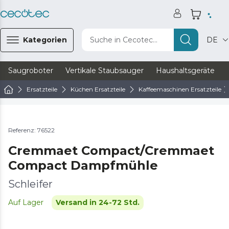
Kategorien
Suche in Cecotec...
DE
Saugroboter
Vertikale Staubsauger
Haushaltsgeräte
Ersatzteile
Küchen Ersatzteile
Kaffeemaschinen Ersatzteile
Referenz: 76522
Cremmaet Compact/Cremmaet
Compact Dampfmühle
Schleifer
Auf Lager
Versand in 24-72 Std.