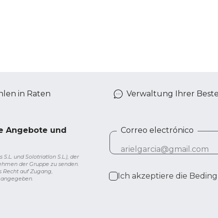
len in Raten
Verwaltung Ihrer Best
ve Angebote und
Correo electrónico
L. und Solotriatlon S.L.), der
nehmen der Gruppe zu senden.
s Recht auf Zugang,
Ich akzeptiere die
Beding
g angegeben.