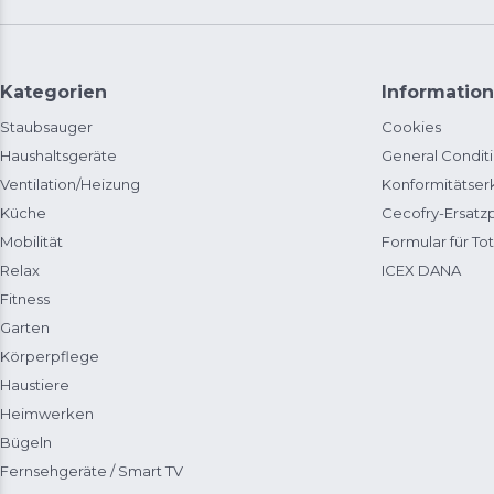
Kategorien
Information
Staubsauger
Cookies
Haushaltsgeräte
General Condit
Ventilation/Heizung
Konformitätser
Küche
Cecofry-Ersat
Mobilität
Formular für Tot
Relax
ICEX DANA
Fitness
Garten
Körperpflege
Haustiere
Heimwerken
Bügeln
Fernsehgeräte / Smart TV