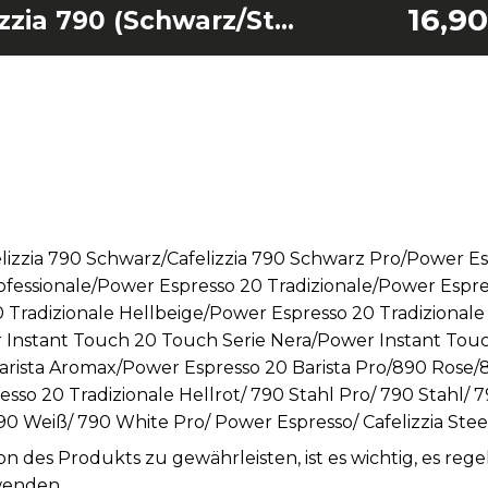
16,9
Dampfdüse Cafelizzia 790 (Schwarz/Stahl/Glänzend/Weiß/Pro/Duo), Power Espresso 20 (Matic/Professionale/Tradizionale + Hellgrün/Beige/Blau/Gelb/Rot), Barista (Aromax/Pro), Instant-Ccino 20 Touch (Bianca/Nera) und 890 (Rose/Dunkel/Grau/Pro/M)
lizzia 790 Schwarz/Cafelizzia 790 Schwarz Pro/Power E
fessionale/Power Espresso 20 Tradizionale/Power Espre
 Tradizionale Hellbeige/Power Espresso 20 Tradizional
r Instant Touch 20 Touch Serie Nera/Power Instant Tou
arista Aromax/Power Espresso 20 Barista Pro/890 Rose
so 20 Tradizionale Hellrot/ 790 Stahl Pro/ 790 Stahl/
0 Weiß/ 790 White Pro/ Power Espresso/ Cafelizzia Steel
n des Produkts zu gewährleisten, ist es wichtig, es re
wenden.