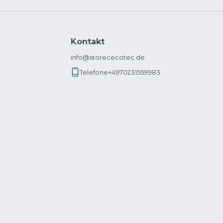
Kontakt
info@storececotec.de
Telefone
+4970231559983