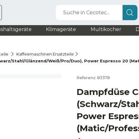
Suche in Cecotec...
shaltsgeräte
Klimageräte
Multikocher
D
teile
Kaffeemaschinen Ersatzteile
arz/Stahl/Glänzend/Weiß/Pro/Duo), Power Espresso 20 (Matic
Referenz: 83378
Dampfdüse Ca
(Schwarz/Sta
Power Espres
(Matic/Profes