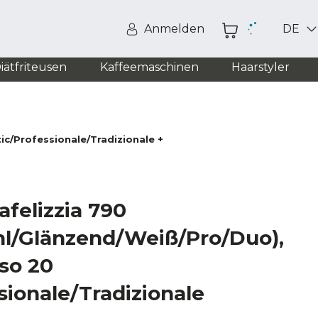
Anmelden
DE
iätfriteusen
Kaffeemaschinen
Haarstyler
/Professionale/Tradizionale + Hellgrün/Beige/Blau/Gelb/Rot)
felizzia 790
hl/Glänzend/Weiß/Pro/Duo),
so 20
sionale/Tradizionale