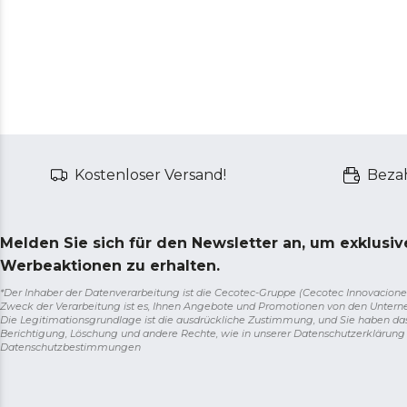
Kostenloser Versand!
Bezah
Melden Sie sich für den Newsletter an, um exklusi
Werbeaktionen zu erhalten.
*Der Inhaber der Datenverarbeitung ist die Cecotec-Gruppe (Cecotec Innovaciones S.
Zweck der Verarbeitung ist es, Ihnen Angebote und Promotionen von den Unter
Die Legitimationsgrundlage ist die ausdrückliche Zustimmung, und Sie haben da
Berichtigung, Löschung und andere Rechte, wie in unserer Datenschutzerklärun
Datenschutzbestimmungen