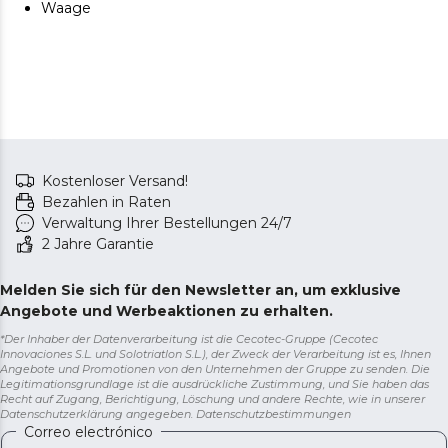
Waage
Kostenloser Versand!
Bezahlen in Raten
Verwaltung Ihrer Bestellungen 24/7
2 Jahre Garantie
Melden Sie sich für den Newsletter an, um exklusive
Angebote und Werbeaktionen zu erhalten.
*Der Inhaber der Datenverarbeitung ist die Cecotec-Gruppe (Cecotec
Innovaciones S.L. und Solotriatlon S.L.), der Zweck der Verarbeitung ist es, Ihnen
Angebote und Promotionen von den Unternehmen der Gruppe zu senden. Die
Legitimationsgrundlage ist die ausdrückliche Zustimmung, und Sie haben das
Recht auf Zugang, Berichtigung, Löschung und andere Rechte, wie in unserer
Datenschutzerklärung angegeben.
Datenschutzbestimmungen
Correo electrónico