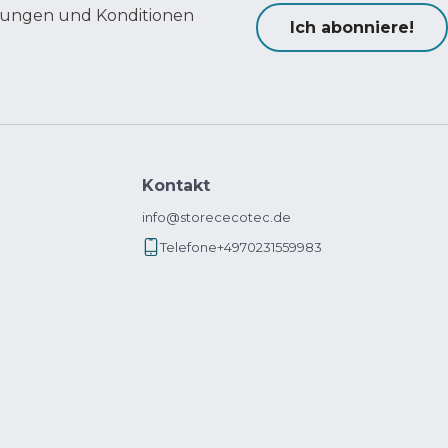
ungen und Konditionen
Ich abonniere!
Kontakt
info@storececotec.de
Telefone
+4970231559983