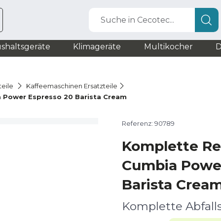
Suche in Cecotec...
shaltsgeräte
Klimageräte
Multikocher
D
teile
Kaffeemaschinen Ersatzteile
 Power Espresso 20 Barista Cream
Referenz: 90789
Komplette Re
Cumbia Power
Barista Crea
Komplette Abfall