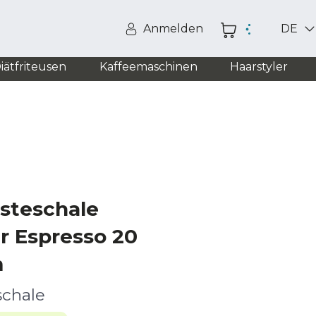
Anmelden
DE
iätfriteusen
Kaffeemaschinen
Haarstyler
steschale
 Espresso 20
m
schale