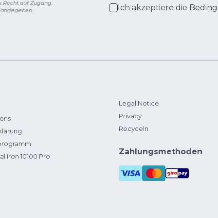
s Recht auf Zugang,
Ich akzeptiere die
Beding
g angegeben.
Legal Notice
Privacy
ions
Recyceln
klärung
zprogramm
Zahlungsmethoden
al Iron 10100 Pro