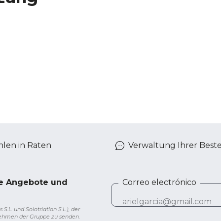
len in Raten
Verwaltung Ihrer Best
ve Angebote und
Correo electrónico
L. und Solotriatlon S.L.), der
nehmen der Gruppe zu senden.