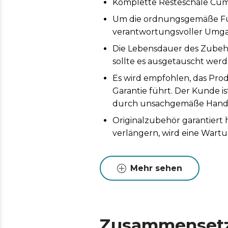
Komplette Resteschale Cum
Um die ordnungsgemäße Funk
verantwortungsvoller Umga
Die Lebensdauer des Zubeh
sollte es ausgetauscht werd
Es wird empfohlen, das Prod
Garantie führt. Der Kunde i
durch unsachgemäße Handh
Originalzubehör garantiert
verlängern, wird eine Wart
Mehr sehen
Zusammenset