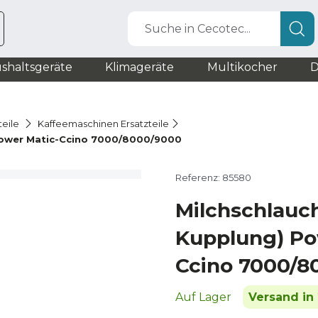
Suche in Cecotec...
shaltsgeräte
Klimageräte
Multikocher
D
teile
Kaffeemaschinen Ersatzteile
 Power Matic-Ccino 7000/8000/9000
Referenz: 85580
Milchschlauch
Kupplung) Po
Ccino 7000/8
Auf Lager
Versand in 