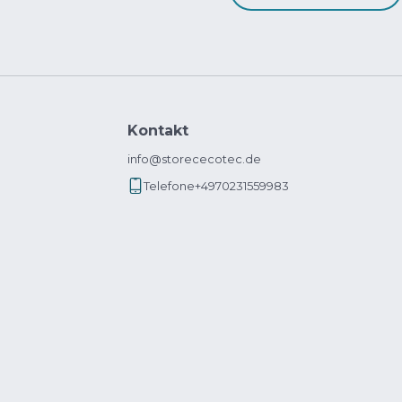
Kontakt
info@storececotec.de
Telefone
+4970231559983