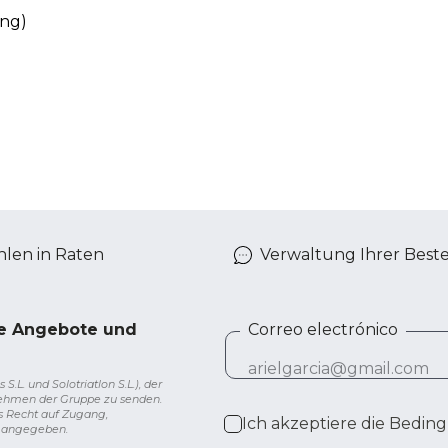
ung)
len in Raten
Verwaltung Ihrer Best
ve Angebote und
Correo electrónico
L. und Solotriatlon S.L.), der
nehmen der Gruppe zu senden.
s Recht auf Zugang,
Ich akzeptiere die
Beding
g angegeben.