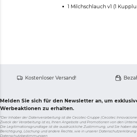
1 Milchschlauch v1 (1 Kuppl
Kostenloser Versand!
Bezah
Melden Sie sich für den Newsletter an, um exklusi
Werbeaktionen zu erhalten.
*Der Inhaber der Datenverarbeitung ist die Cecotec-Gruppe (Cecotec Innovaciones S.
Zweck der Verarbeitung ist es, Ihnen Angebote und Promotionen von den Unter
Die Legitimationsgrundlage ist die ausdrückliche Zustimmung, und Sie haben da
Berichtigung, Löschung und andere Rechte, wie in unserer Datenschutzerklärun
Datenschutzbestimmungen