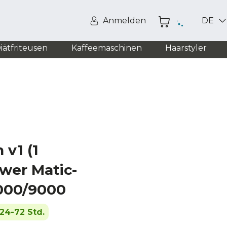
Anmelden
DE
iätfriteusen
Kaffeemaschinen
Haarstyler
 v1 (1
wer Matic-
000/9000
24-72 Std.