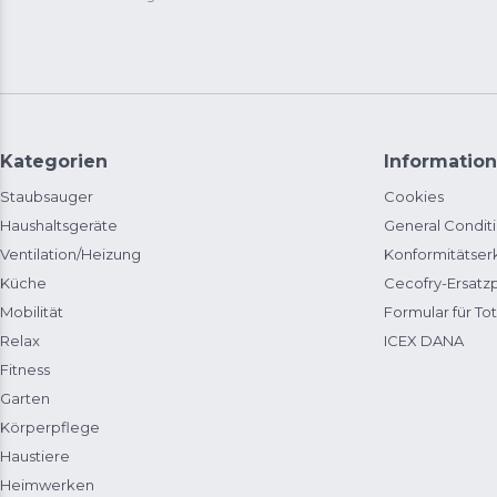
Kategorien
Information
Staubsauger
Cookies
Haushaltsgeräte
General Condit
Ventilation/Heizung
Konformitätser
Küche
Cecofry-Ersat
Mobilität
Formular für Tot
Relax
ICEX DANA
Fitness
Garten
Körperpflege
Haustiere
Heimwerken