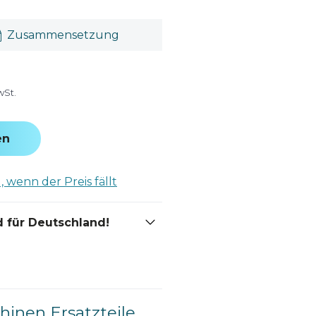
Zusammensetzung
wSt.
en
 wenn der Preis fällt
 für Deutschland!
inen Ersatzteile