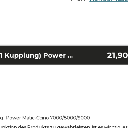
21,9
Milchschlauch v1 (1 Kupplung) Power Matic-Ccino 7000/8000/9000
ung) Power Matic-Ccino 7000/8000/9000
tion des Produkts zu gewährleisten, ist es wichtig, e