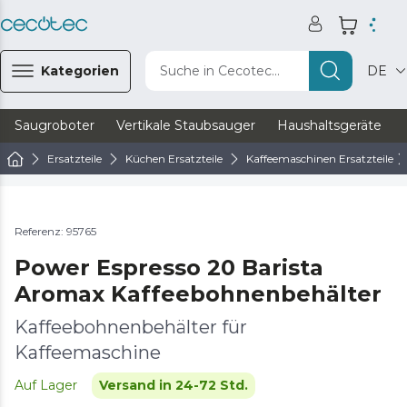
Kategorien
Suche in Cecotec...
DE
Saugroboter
Vertikale Staubsauger
Haushaltsgeräte
Ersatzteile
Küchen Ersatzteile
Kaffeemaschinen Ersatzteile
Referenz: 95765
Power Espresso 20 Barista
Aromax Kaffeebohnenbehälter
Kaffeebohnenbehälter für
Kaffeemaschine
Auf Lager
Versand in 24-72 Std.