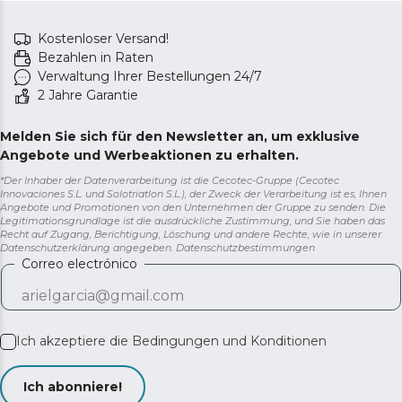
Kostenloser Versand!
Bezahlen in Raten
Verwaltung Ihrer Bestellungen 24/7
2 Jahre Garantie
Melden Sie sich für den Newsletter an, um exklusive
Angebote und Werbeaktionen zu erhalten.
*Der Inhaber der Datenverarbeitung ist die Cecotec-Gruppe (Cecotec
Innovaciones S.L. und Solotriatlon S.L.), der Zweck der Verarbeitung ist es, Ihnen
Angebote und Promotionen von den Unternehmen der Gruppe zu senden. Die
Legitimationsgrundlage ist die ausdrückliche Zustimmung, und Sie haben das
Recht auf Zugang, Berichtigung, Löschung und andere Rechte, wie in unserer
Datenschutzerklärung angegeben.
Datenschutzbestimmungen
Correo electrónico
Ich akzeptiere die
Bedingungen und Konditionen
Ich abonniere!