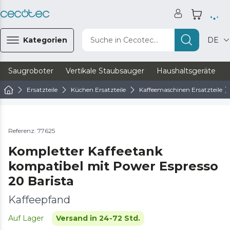
Kategorien
Suche in Cecotec...
DE
Saugroboter
Vertikale Staubsauger
Haushaltsgeräte
Ersatzteile
Küchen Ersatzteile
Kaffeemaschinen Ersatzteile
Referenz: 77625
Kompletter Kaffeetank
kompatibel mit Power Espresso
20 Barista
Kaffeepfand
Auf Lager
Versand in 24-72 Std.