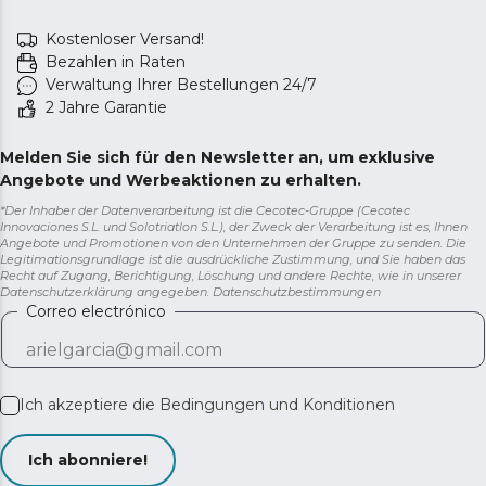
Kostenloser Versand!
Bezahlen in Raten
Verwaltung Ihrer Bestellungen 24/7
2 Jahre Garantie
Melden Sie sich für den Newsletter an, um exklusive
Angebote und Werbeaktionen zu erhalten.
*Der Inhaber der Datenverarbeitung ist die Cecotec-Gruppe (Cecotec
Innovaciones S.L. und Solotriatlon S.L.), der Zweck der Verarbeitung ist es, Ihnen
Angebote und Promotionen von den Unternehmen der Gruppe zu senden. Die
Legitimationsgrundlage ist die ausdrückliche Zustimmung, und Sie haben das
Recht auf Zugang, Berichtigung, Löschung und andere Rechte, wie in unserer
Datenschutzerklärung angegeben.
Datenschutzbestimmungen
Correo electrónico
Ich akzeptiere die
Bedingungen und Konditionen
Ich abonniere!