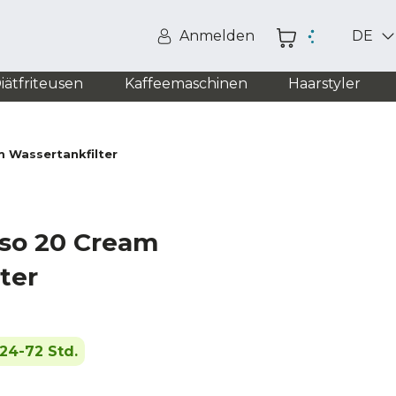
Anmelden
DE
iätfriteusen
Kaffeemaschinen
Haarstyler
 Wassertankfilter
so 20 Cream
ter
24-72 Std.