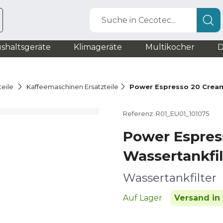
Suche in Cecotec...
shaltsgeräte
Klimageräte
Multikocher
D
teile
Kaffeemaschinen Ersatzteile
Power Espresso 20 Cream
Referenz: R01_EU01_101075
Power Espres
Wassertankfil
Wassertankfilter
Auf Lager
Versand in 