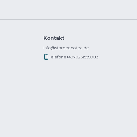
Kontakt
info@storececotec.de
Telefone
+4970231559983