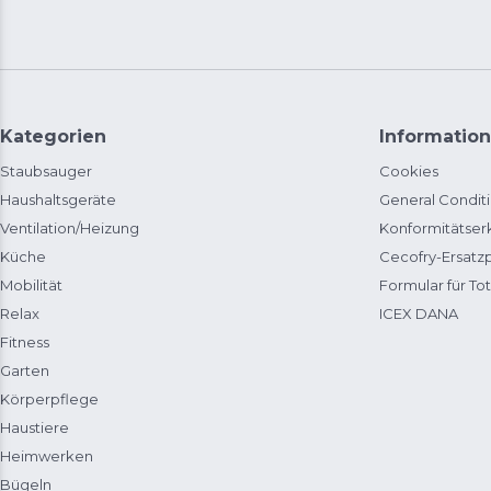
Kategorien
Information
Staubsauger
Cookies
Haushaltsgeräte
General Condit
Ventilation/Heizung
Konformitätser
Küche
Cecofry-Ersat
Mobilität
Formular für Tot
Relax
ICEX DANA
Fitness
Garten
Körperpflege
Haustiere
Heimwerken
Bügeln