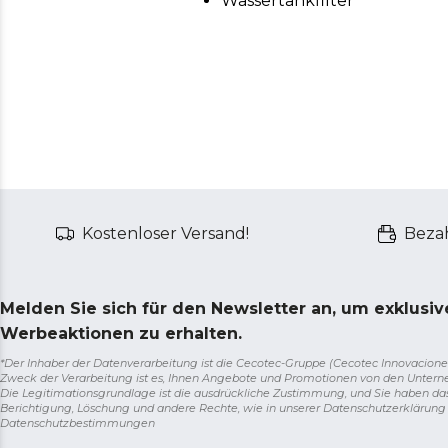
Wassertankfilter
Kostenloser Versand!
Bezah
Melden Sie sich für den Newsletter an, um exklusi
Werbeaktionen zu erhalten.
*Der Inhaber der Datenverarbeitung ist die Cecotec-Gruppe (Cecotec Innovaciones S.
Zweck der Verarbeitung ist es, Ihnen Angebote und Promotionen von den Unter
Die Legitimationsgrundlage ist die ausdrückliche Zustimmung, und Sie haben da
Berichtigung, Löschung und andere Rechte, wie in unserer Datenschutzerklärun
Datenschutzbestimmungen