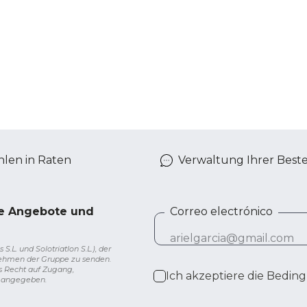
len in Raten
Verwaltung Ihrer Best
ve Angebote und
Correo electrónico
L. und Solotriatlon S.L.), der
nehmen der Gruppe zu senden.
s Recht auf Zugang,
Ich akzeptiere die
Beding
g angegeben.