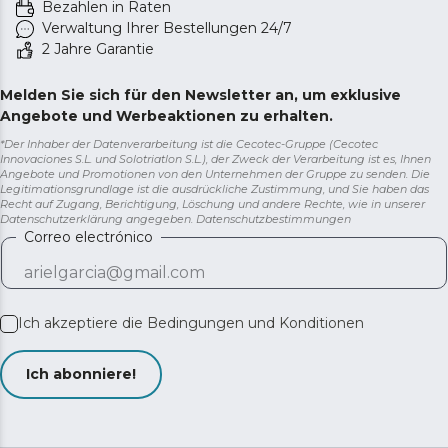
Bezahlen in Raten
Verwaltung Ihrer Bestellungen 24/7
2 Jahre Garantie
Melden Sie sich für den Newsletter an, um exklusive
Angebote und Werbeaktionen zu erhalten.
*Der Inhaber der Datenverarbeitung ist die Cecotec-Gruppe (Cecotec
Innovaciones S.L. und Solotriatlon S.L.), der Zweck der Verarbeitung ist es, Ihnen
Angebote und Promotionen von den Unternehmen der Gruppe zu senden. Die
Legitimationsgrundlage ist die ausdrückliche Zustimmung, und Sie haben das
Recht auf Zugang, Berichtigung, Löschung und andere Rechte, wie in unserer
Datenschutzerklärung angegeben.
Datenschutzbestimmungen
Correo electrónico
Ich akzeptiere die
Bedingungen und Konditionen
Ich abonniere!