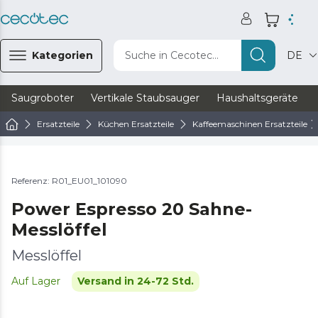
Kategorien
Suche in Cecotec...
DE
Saugroboter
Vertikale Staubsauger
Haushaltsgeräte
Ersatzteile
Küchen Ersatzteile
Kaffeemaschinen Ersatzteile
Referenz: R01_EU01_101090
Power Espresso 20 Sahne-
Messlöffel
Messlöffel
Auf Lager
Versand in 24-72 Std.