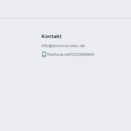
Kontakt
info@storececotec.de
Telefone
+4970231559983