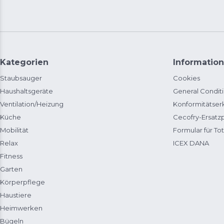
Kategorien
Information
Staubsauger
Cookies
Haushaltsgeräte
General Condit
Ventilation/Heizung
Konformitätser
Küche
Cecofry-Ersat
Mobilität
Formular für Tot
Relax
ICEX DANA
Fitness
Garten
Körperpflege
Haustiere
Heimwerken
Bügeln