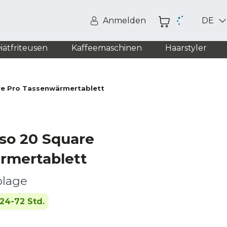
Anmelden
DE
iätfriteusen
Kaffeemaschinen
Haarstyler
re Pro Tassenwärmertablett
so 20 Square
rmertablett
blage
24-72 Std.