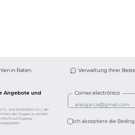
len in Raten
Verwaltung Ihrer Best
ve Angebote und
Correo electrónico
L. und Solotriatlon S.L.), der
nehmen der Gruppe zu senden.
s Recht auf Zugang,
Ich akzeptiere die
Beding
g angegeben.