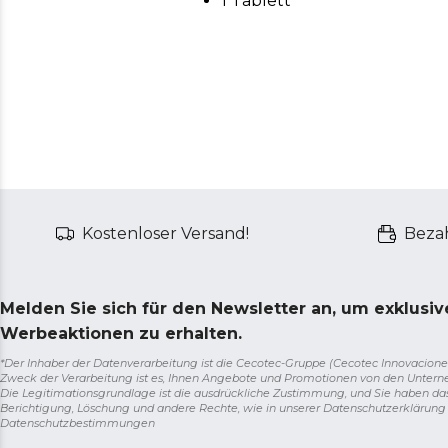
1 Tablett
Kostenloser Versand!
Bezah
Melden Sie sich für den Newsletter an, um exklusi
Werbeaktionen zu erhalten.
*Der Inhaber der Datenverarbeitung ist die Cecotec-Gruppe (Cecotec Innovaciones S.
Zweck der Verarbeitung ist es, Ihnen Angebote und Promotionen von den Unter
Die Legitimationsgrundlage ist die ausdrückliche Zustimmung, und Sie haben da
Berichtigung, Löschung und andere Rechte, wie in unserer Datenschutzerklärun
Datenschutzbestimmungen