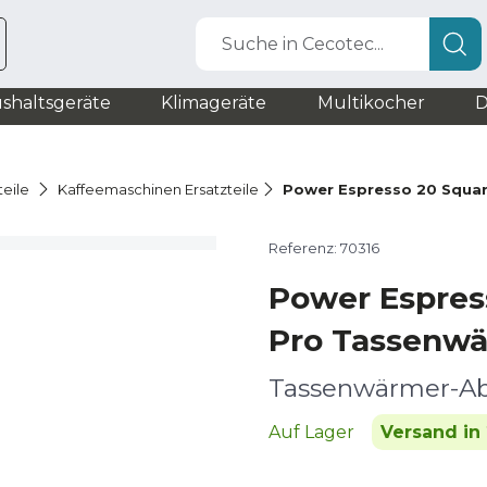
Suche in Cecotec...
shaltsgeräte
Klimageräte
Multikocher
D
teile
Kaffeemaschinen Ersatzteile
Power Espresso 20 Squa
Referenz: 70316
Power Espres
Pro Tassenwä
Tassenwärmer-A
Auf Lager
Versand in 