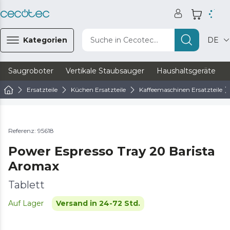
Kategorien
Suche in Cecotec...
DE
Saugroboter
Vertikale Staubsauger
Haushaltsgeräte
Ersatzteile
Küchen Ersatzteile
Kaffeemaschinen Ersatzteile
Referenz: 95618
Power Espresso Tray 20 Barista
Aromax
Tablett
Auf Lager
Versand in 24-72 Std.