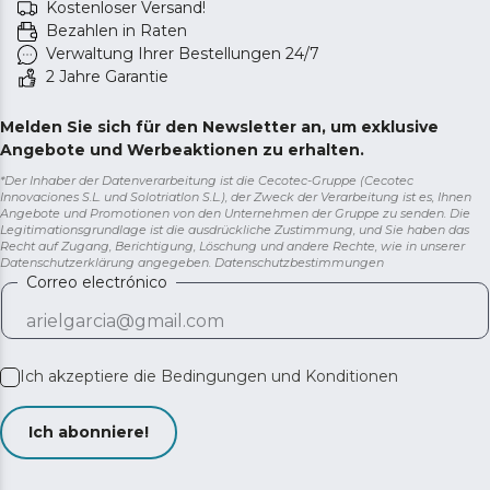
Kostenloser Versand!
Bezahlen in Raten
Verwaltung Ihrer Bestellungen 24/7
2 Jahre Garantie
Melden Sie sich für den Newsletter an, um exklusive
Angebote und Werbeaktionen zu erhalten.
*Der Inhaber der Datenverarbeitung ist die Cecotec-Gruppe (Cecotec
Innovaciones S.L. und Solotriatlon S.L.), der Zweck der Verarbeitung ist es, Ihnen
Angebote und Promotionen von den Unternehmen der Gruppe zu senden. Die
Legitimationsgrundlage ist die ausdrückliche Zustimmung, und Sie haben das
Recht auf Zugang, Berichtigung, Löschung und andere Rechte, wie in unserer
Datenschutzerklärung angegeben.
Datenschutzbestimmungen
Correo electrónico
Ich akzeptiere die
Bedingungen und Konditionen
Ich abonniere!