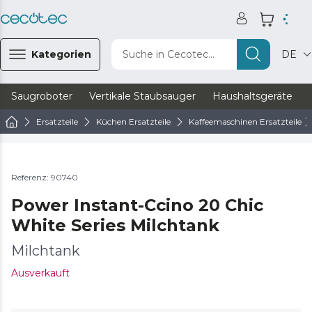
Kategorien
Suche in Cecotec...
DE
Saugroboter
Vertikale Staubsauger
Haushaltsgeräte
Ersatzteile
Küchen Ersatzteile
Kaffeemaschinen Ersatzteile
Referenz: 90740
Power Instant-Ccino 20 Chic
White Series Milchtank
Milchtank
Ausverkauft