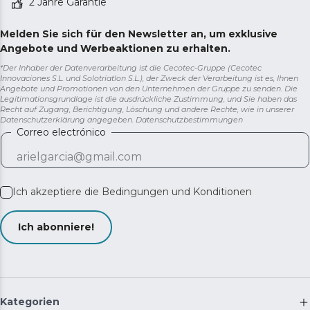
2 Jahre Garantie
Melden Sie sich für den Newsletter an, um exklusive
Angebote und Werbeaktionen zu erhalten.
*Der Inhaber der Datenverarbeitung ist die Cecotec-Gruppe (Cecotec
Innovaciones S.L. und Solotriatlon S.L.), der Zweck der Verarbeitung ist es, Ihnen
Angebote und Promotionen von den Unternehmen der Gruppe zu senden. Die
Legitimationsgrundlage ist die ausdrückliche Zustimmung, und Sie haben das
Recht auf Zugang, Berichtigung, Löschung und andere Rechte, wie in unserer
Datenschutzerklärung angegeben.
Datenschutzbestimmungen
Correo electrónico
Ich akzeptiere die
Bedingungen und Konditionen
Ich abonniere!
Kategorien