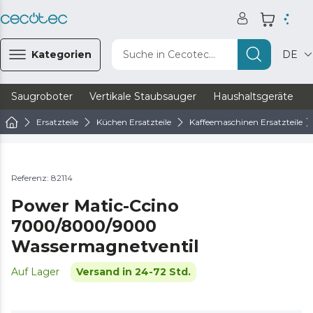
Kategorien
Suche in Cecotec...
DE
Saugroboter
Vertikale Staubsauger
Haushaltsgeräte
Ersatzteile
Küchen Ersatzteile
Kaffeemaschinen Ersatzteile
Referenz: 82114
Power Matic-Ccino
7000/8000/9000
Wassermagnetventil
Auf Lager
Versand in 24-72 Std.