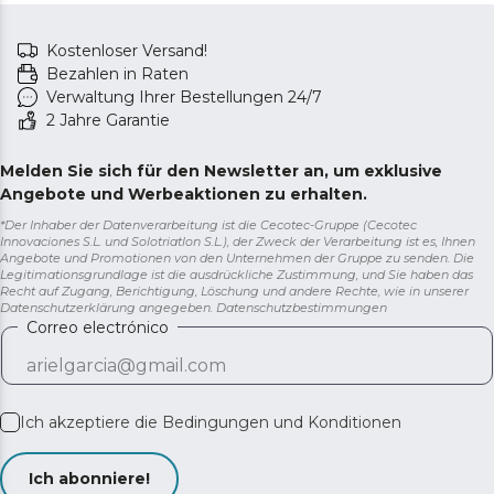
Kostenloser Versand!
Bezahlen in Raten
Verwaltung Ihrer Bestellungen 24/7
2 Jahre Garantie
Melden Sie sich für den Newsletter an, um exklusive
Angebote und Werbeaktionen zu erhalten.
*Der Inhaber der Datenverarbeitung ist die Cecotec-Gruppe (Cecotec
Innovaciones S.L. und Solotriatlon S.L.), der Zweck der Verarbeitung ist es, Ihnen
Angebote und Promotionen von den Unternehmen der Gruppe zu senden. Die
Legitimationsgrundlage ist die ausdrückliche Zustimmung, und Sie haben das
Recht auf Zugang, Berichtigung, Löschung und andere Rechte, wie in unserer
Datenschutzerklärung angegeben.
Datenschutzbestimmungen
Correo electrónico
Ich akzeptiere die
Bedingungen und Konditionen
Ich abonniere!