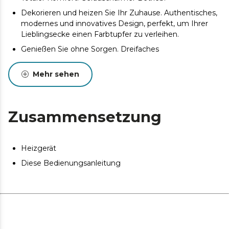
Dekorieren und heizen Sie Ihr Zuhause. Authentisches,
modernes und innovatives Design, perfekt, um Ihrer
Lieblingsecke einen Farbtupfer zu verleihen.
Genießen Sie ohne Sorgen. Dreifaches
Sicherheitssystem: automatische Abschaltung bei
Umkippen, Überhitzungsschutz und ein Gitter, das
Mehr sehen
verhindert, dass die Finger in das Heizgerät gesteckt
werden.
Dieses Produkt ist nicht für als Hauptheizgerät
Zusammensetzung
geeignet. Dieses Produkt ist nur für geschützte
Bereiche oder für den gelegentlichen Gebrauch
bestimmt.
Heizgerät
Diese Bedienungsanleitung