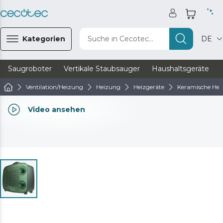
Kategorien
Suche in Cecotec...
DE
Saugroboter
Vertikale Staubsauger
Haushaltsgeräte
Ventilation/Heizung
Heizung
Heizgeräte
Keramische Hei
Video ansehen